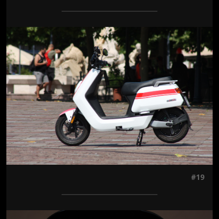
Jön még kép!
#19