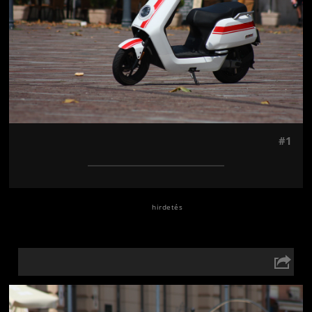
#1
Jön még kép!