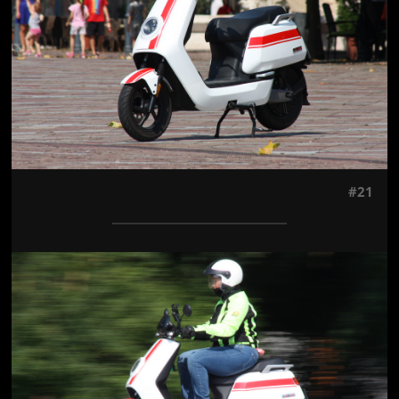
#21
Jön még kép!