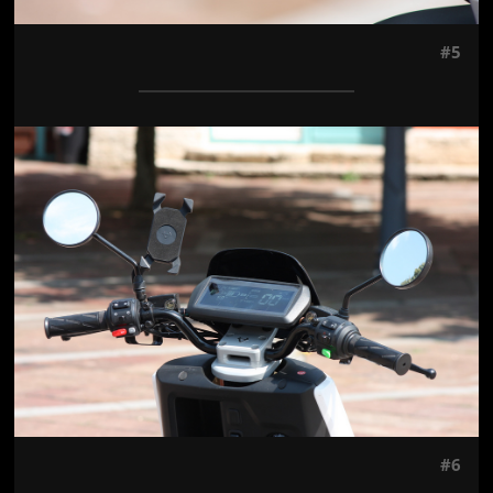
#5
Jön még kép!
#6