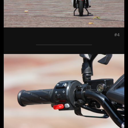
#4
Jön még kép!