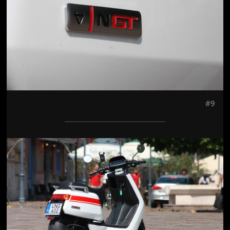
#9
Jön még kép!