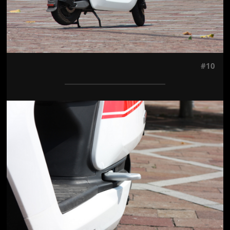
#10
Jön még kép!