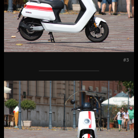
#3
Jön még kép!