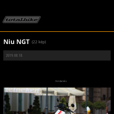
Niu NGT
(22 kép)
2019.08.18.
Jön még kép!