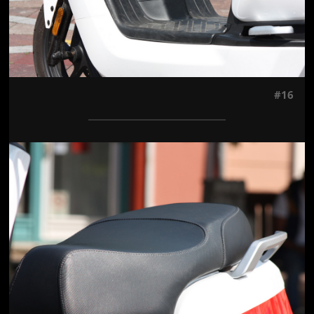
#16
Jön még kép!