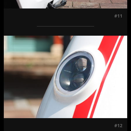
#11
Jön még kép!
#12