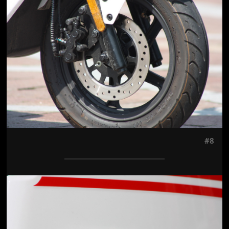
#8
Jön még kép!