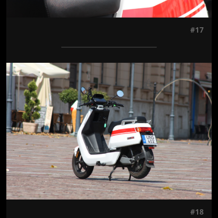
#17
Jön még kép!
#18