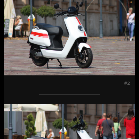
#2
Jön még kép!