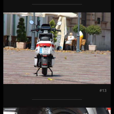
Jön még kép!
#13