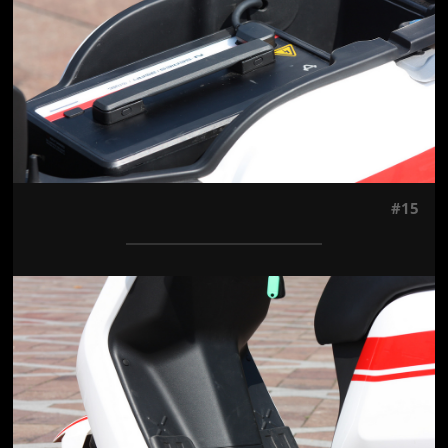
#15
Jön még kép!