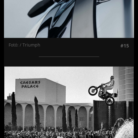
Fotó: / Triumph
#15
Jön még kép!