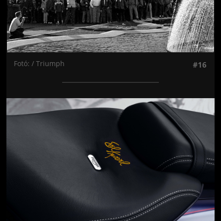
Fotó: / Triumph
#16
Jön még kép!