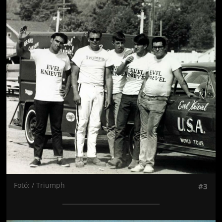
Jön még kép!
Fotó: / Triumph
#3