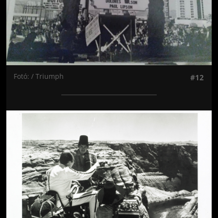
Fotó: / Triumph
#12
Jön még kép!