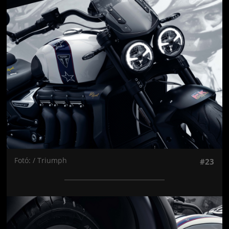
Jön még kép!
Fotó: / Triumph
#23
Jön még kép!