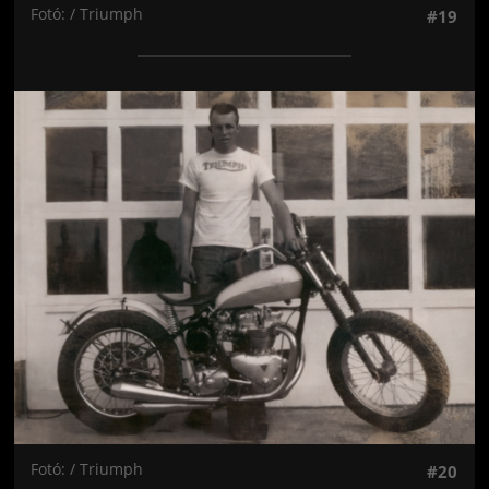
Fotó: / Triumph
#19
Jön még kép!
Fotó: / Triumph
#20