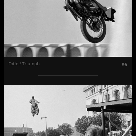
Fotó: / Triumph
#6
Jön még kép!