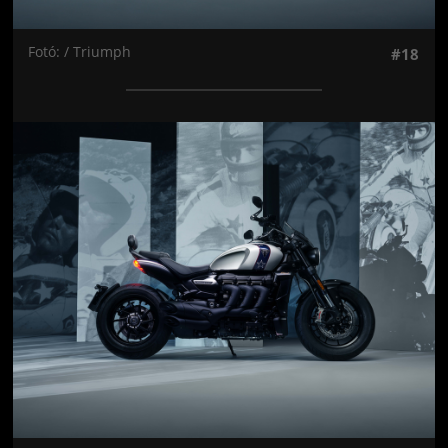
Fotó: / Triumph
#18
Jön még kép!