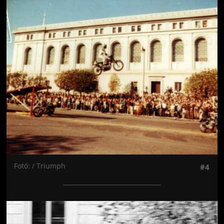
Jön még kép!
Fotó: / Triumph
#4
Jön még kép!