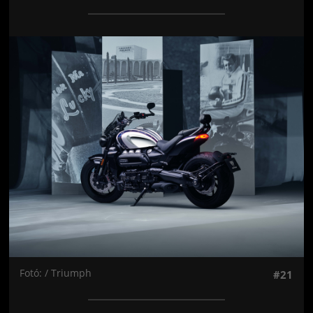
Jön még kép!
Fotó: / Triumph
#21