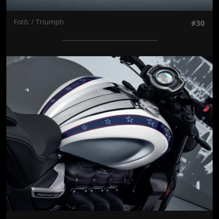
Fotó: / Triumph
#30
Jön még kép!