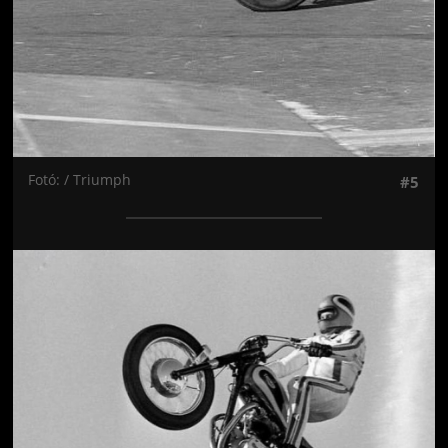
Fotó: / Triumph
#5
Jön még kép!