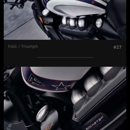
Fotó: / Triumph
#27
Jön még kép!