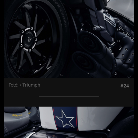
Fotó: / Triumph
#24
Jön még kép!