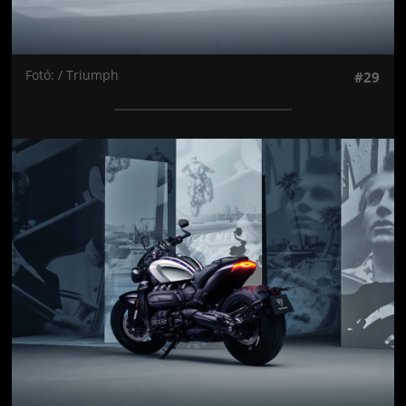
Fotó: / Triumph
#29
Jön még kép!