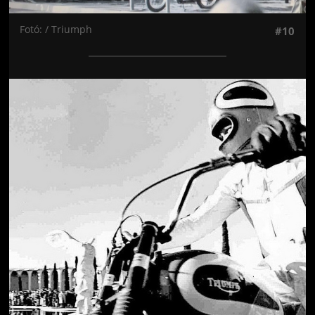
Fotó: / Triumph
#10
Jön még kép!