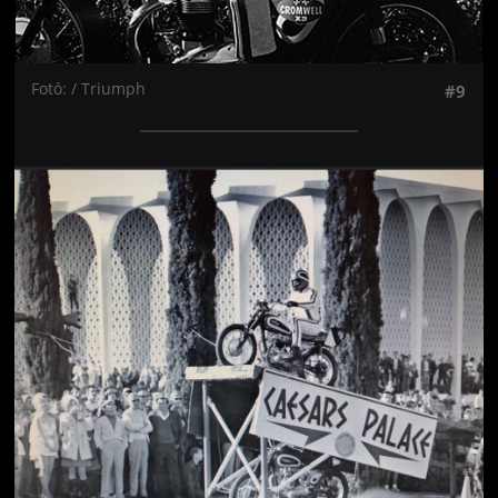
Fotó: / Triumph
#9
Jön még kép!