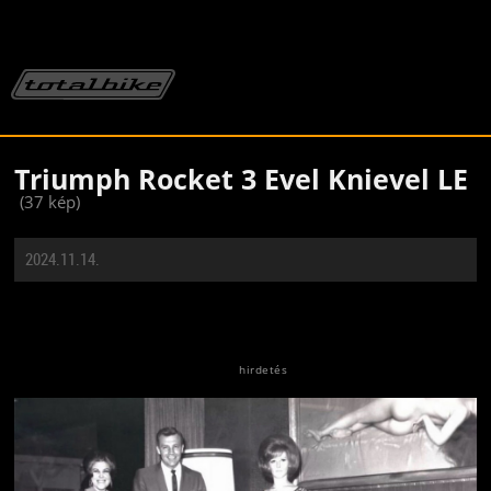
Triumph Rocket 3 Evel Knievel LE
(37 kép)
2024.11.14.
Jön még kép!