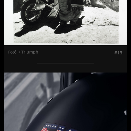
Fotó: / Triumph
#13
Jön még kép!