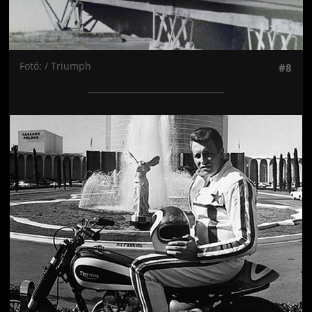
Fotó: / Triumph
#8
Jön még kép!