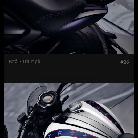
Fotó: / Triumph
#26
Jön még kép!