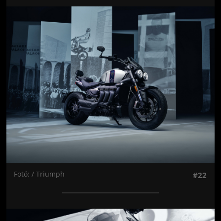
Jön még kép!
Fotó: / Triumph
#22