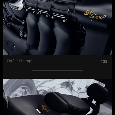
Fotó: / Triumph
#25
Jön még kép!