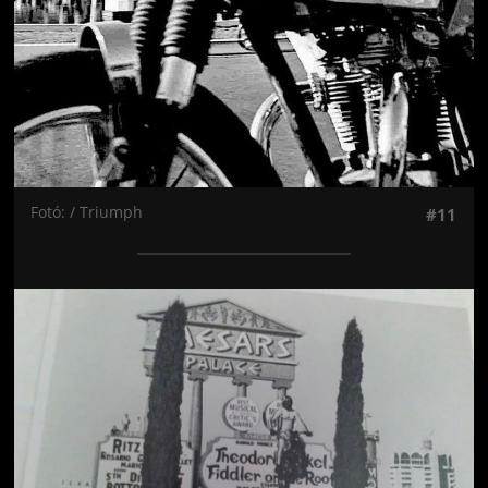
Fotó: / Triumph
#11
Jön még kép!