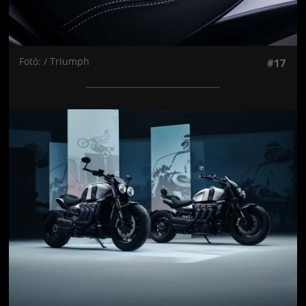
Fotó: / Triumph
#17
Jön még kép!