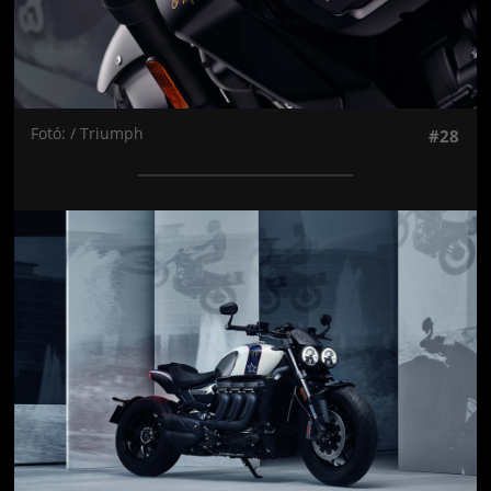
Fotó: / Triumph
#28
Jön még kép!