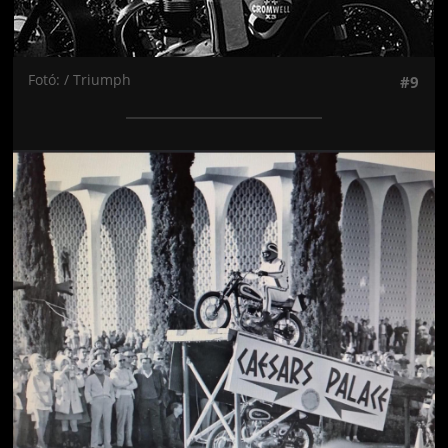
Fotó: / Triumph
#9
Jön még kép!