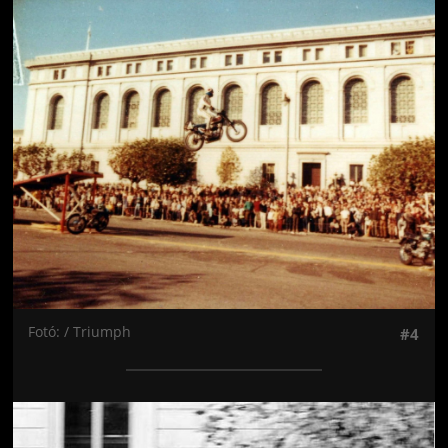
Jön még kép!
Fotó: / Triumph
#4
Jön még kép!