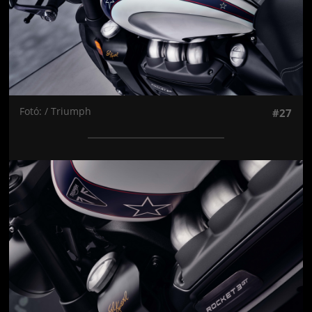
Fotó: / Triumph
#27
Jön még kép!