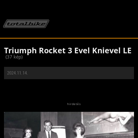
Triumph Rocket 3 Evel Knievel LE
(37 kép)
2024.11.14.
Jön még kép!