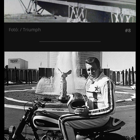
Fotó: / Triumph
#8
Jön még kép!