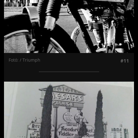
Fotó: / Triumph
#11
Jön még kép!