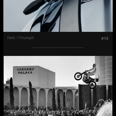
Fotó: / Triumph
#15
Jön még kép!