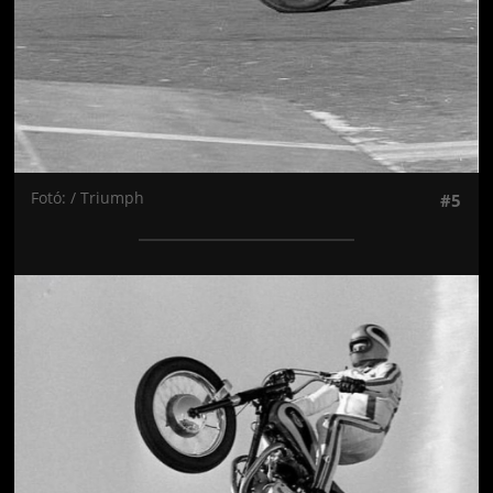
Fotó: / Triumph
#5
Jön még kép!