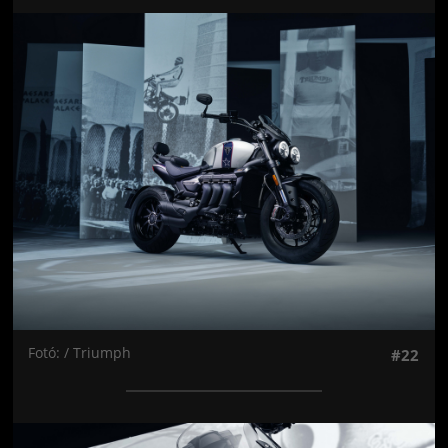
Jön még kép!
Fotó: / Triumph
#22