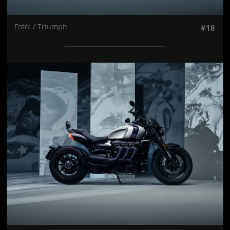
Fotó: / Triumph
#18
Jön még kép!