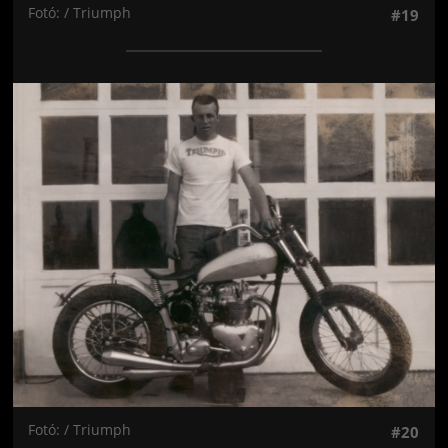
Fotó: / Triumph
#19
Jön még kép!
Fotó: / Triumph
#20