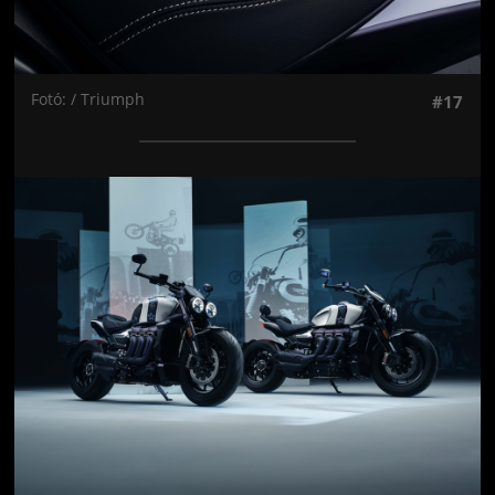
Fotó: / Triumph
#17
Jön még kép!