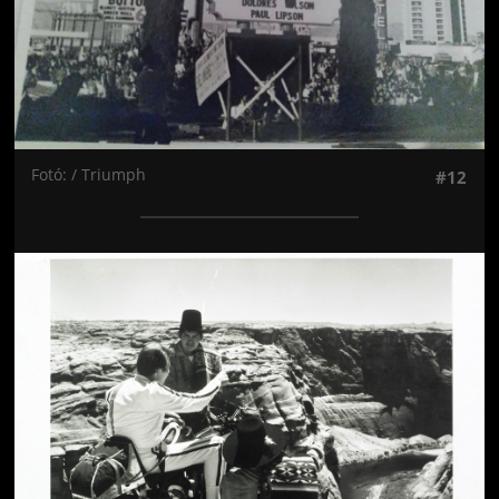
Fotó: / Triumph
#12
Jön még kép!