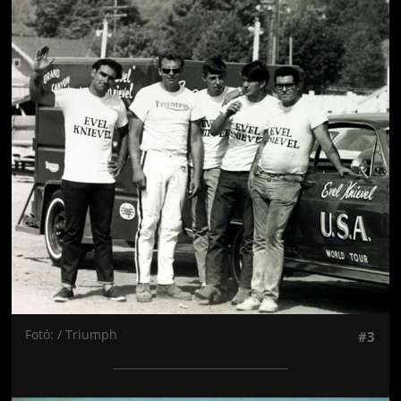
Jön még kép!
Fotó: / Triumph
#3