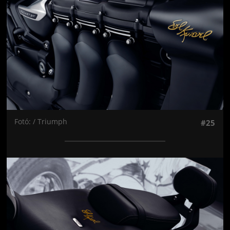
Fotó: / Triumph
#25
Jön még kép!