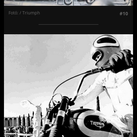
Fotó: / Triumph
#10
Jön még kép!