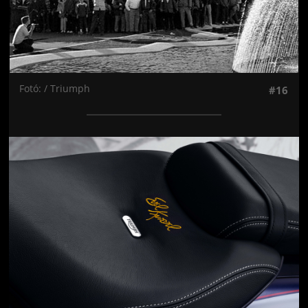
Fotó: / Triumph
#16
Jön még kép!