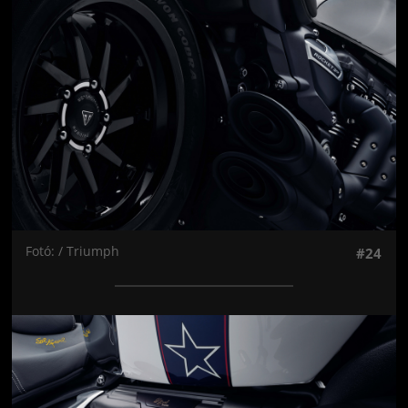
Fotó: / Triumph
#24
Jön még kép!