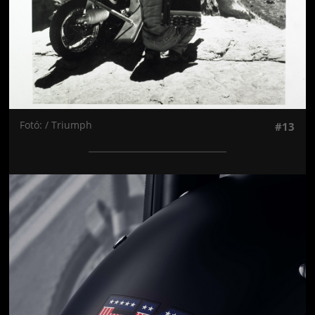
Fotó: / Triumph
#13
Jön még kép!