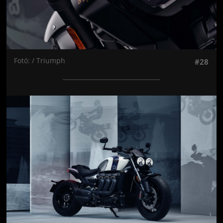
Fotó: / Triumph
#28
Jön még kép!