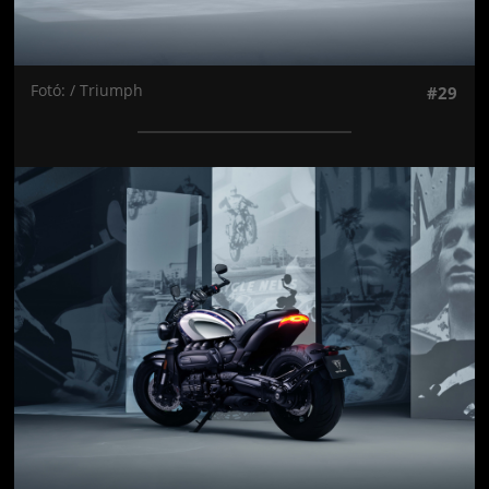
Fotó: / Triumph
#29
Jön még kép!