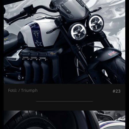
Jön még kép!
Fotó: / Triumph
#23
Jön még kép!