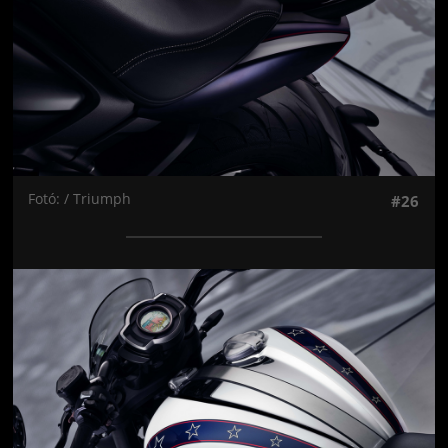
Fotó: / Triumph
#26
Jön még kép!