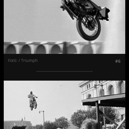
Fotó: / Triumph
#6
Jön még kép!