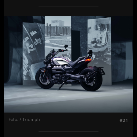
Jön még kép!
Fotó: / Triumph
#21