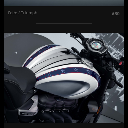
Fotó: / Triumph
#30
Jön még kép!