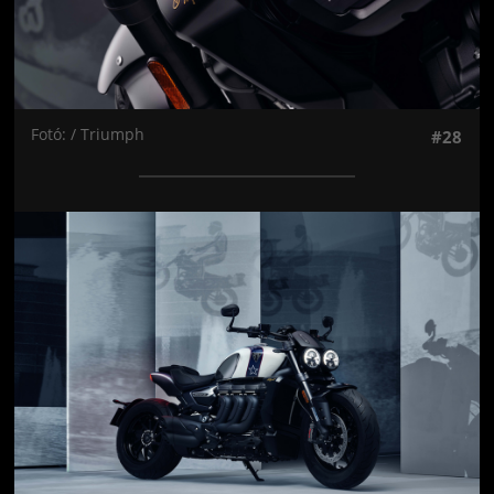
Fotó: / Triumph
#28
Jön még kép!