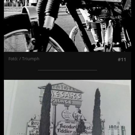
Fotó: / Triumph
#11
Jön még kép!