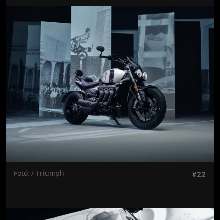
Jön még kép!
Fotó: / Triumph
#22