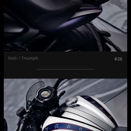
Fotó: / Triumph
#26
Jön még kép!