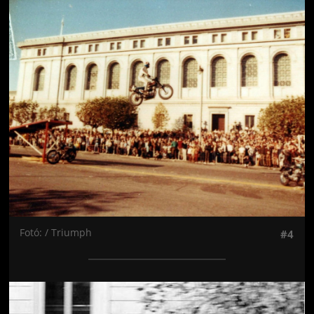
Jön még kép!
Fotó: / Triumph
#4
Jön még kép!