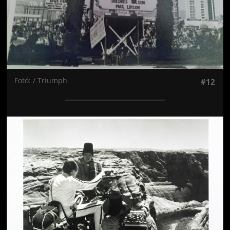
Fotó: / Triumph
#12
Jön még kép!