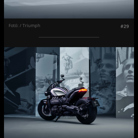
Fotó: / Triumph
#29
Jön még kép!