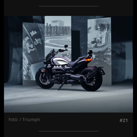
Jön még kép!
Fotó: / Triumph
#21