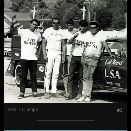
Jön még kép!
Fotó: / Triumph
#3