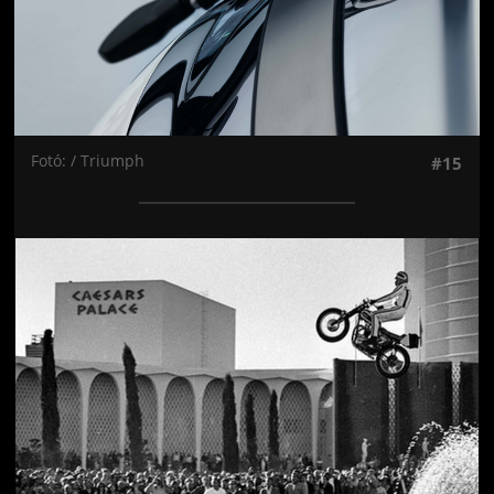
Fotó: / Triumph
#15
Jön még kép!