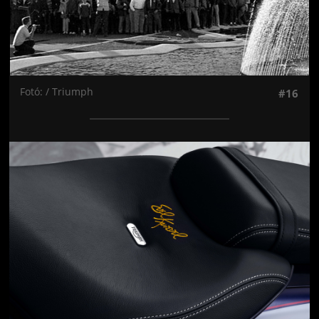
Fotó: / Triumph
#16
Jön még kép!