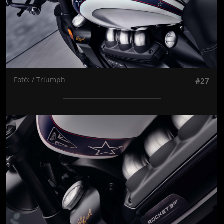
Fotó: / Triumph
#27
Jön még kép!