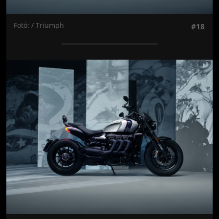
Fotó: / Triumph
#18
Jön még kép!