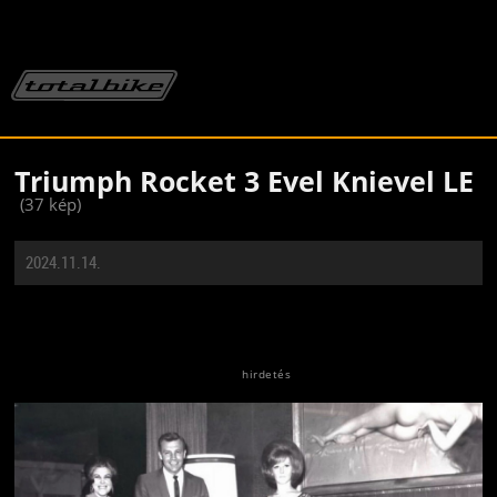
Triumph Rocket 3 Evel Knievel LE
(37 kép)
2024.11.14.
Jön még kép!