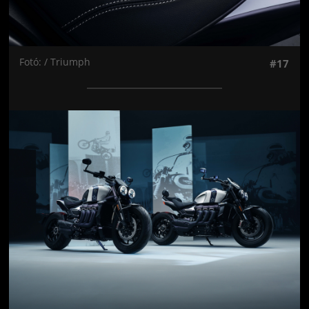
Fotó: / Triumph
#17
Jön még kép!