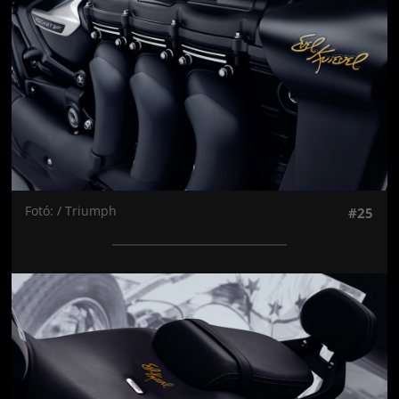
Fotó: / Triumph
#25
Jön még kép!