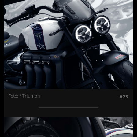
Jön még kép!
Fotó: / Triumph
#23
Jön még kép!