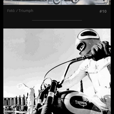
Fotó: / Triumph
#10
Jön még kép!