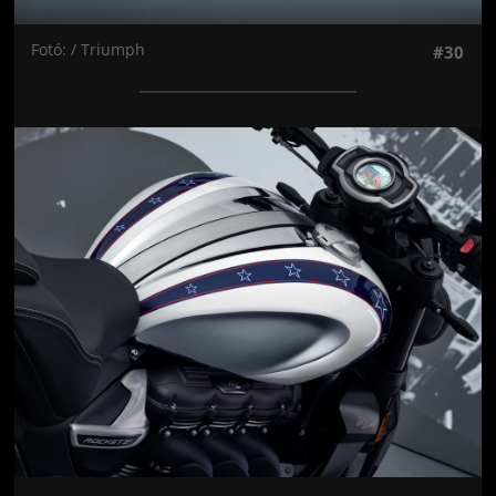
Fotó: / Triumph
#30
Jön még kép!