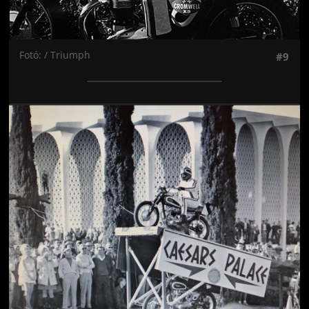
Fotó: / Triumph
#9
Jön még kép!