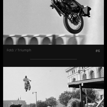
Fotó: / Triumph
#6
Jön még kép!