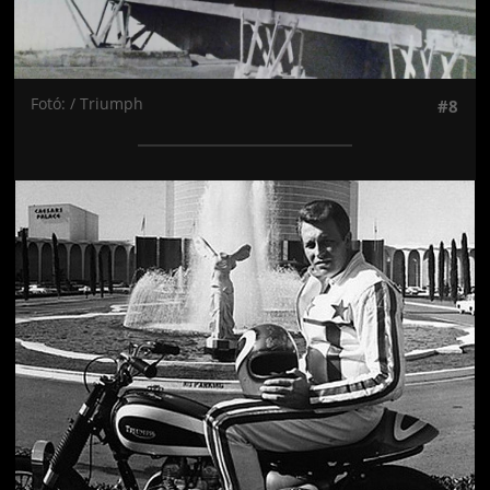
Fotó: / Triumph
#8
Jön még kép!