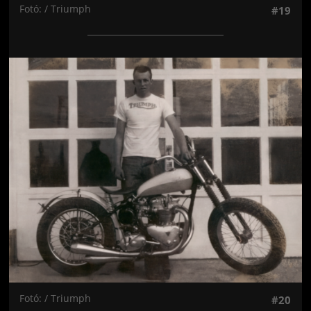
Fotó: / Triumph
#19
Jön még kép!
Fotó: / Triumph
#20