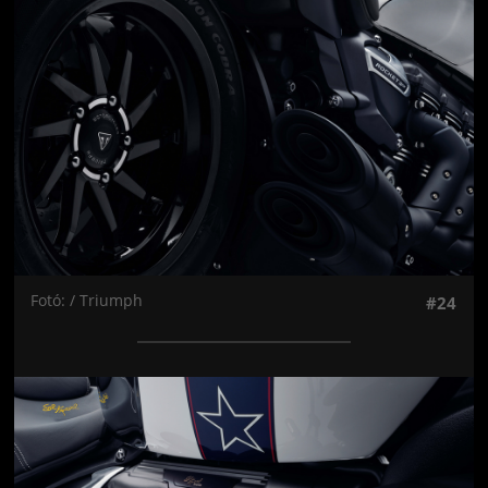
Fotó: / Triumph
#24
Jön még kép!