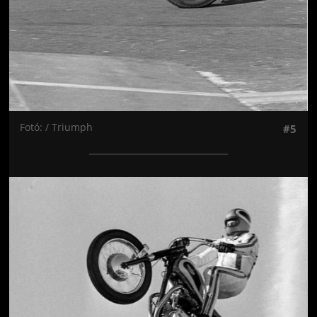
Fotó: / Triumph
#5
Jön még kép!