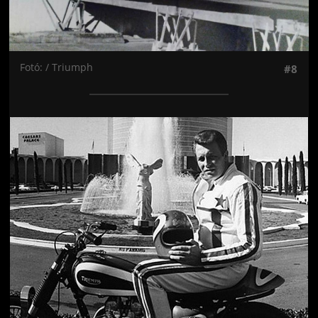
Fotó: / Triumph
#8
Jön még kép!