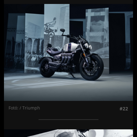
Jön még kép!
Fotó: / Triumph
#22