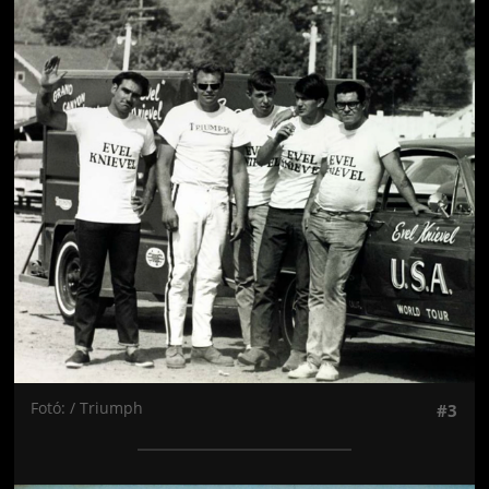
Jön még kép!
Fotó: / Triumph
#3