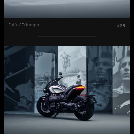
Fotó: / Triumph
#29
Jön még kép!