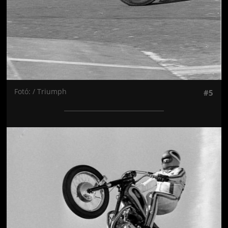
Fotó: / Triumph
#5
Jön még kép!