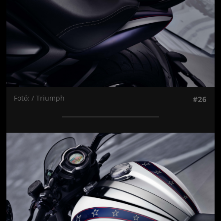
Fotó: / Triumph
#26
Jön még kép!