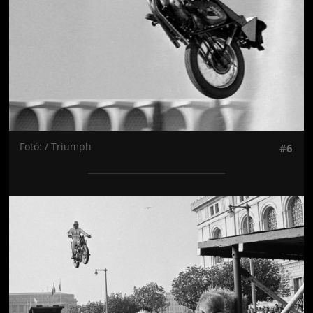
Fotó: / Triumph
#6
Jön még kép!