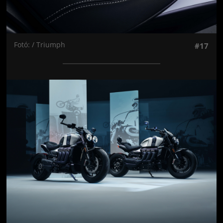
Fotó: / Triumph
#17
Jön még kép!