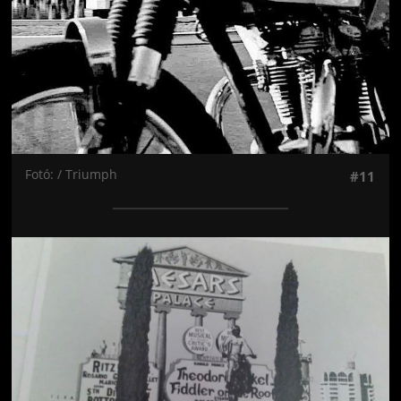
Fotó: / Triumph
#11
Jön még kép!