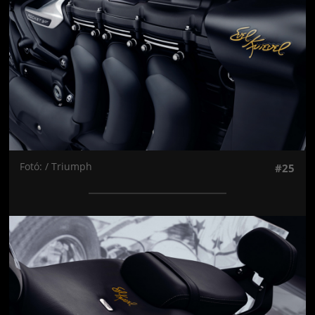
Fotó: / Triumph
#25
Jön még kép!