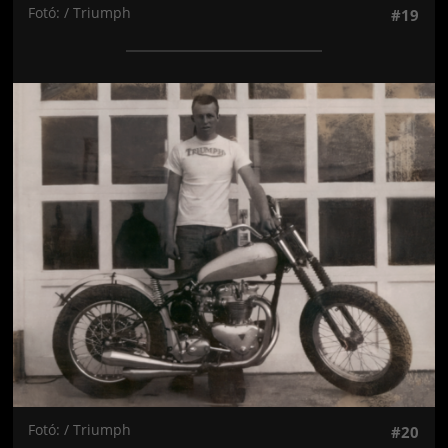
Fotó: / Triumph
#19
Jön még kép!
Fotó: / Triumph
#20