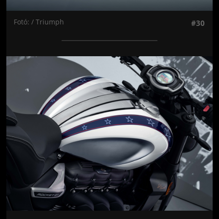
Fotó: / Triumph
#30
Jön még kép!