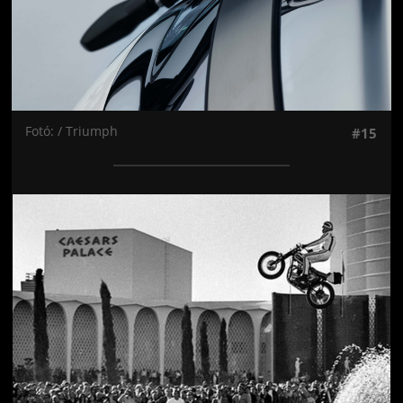
Fotó: / Triumph
#15
Jön még kép!