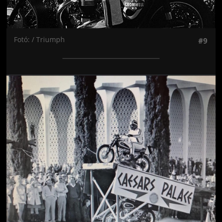
Fotó: / Triumph
#9
Jön még kép!