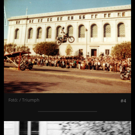
Jön még kép!
Fotó: / Triumph
#4
Jön még kép!