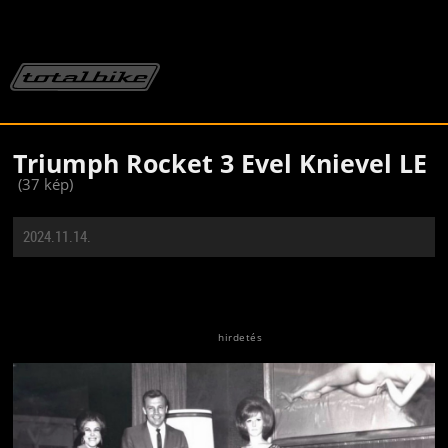
Triumph Rocket 3 Evel Knievel LE
(37 kép)
2024.11.14.
Jön még kép!