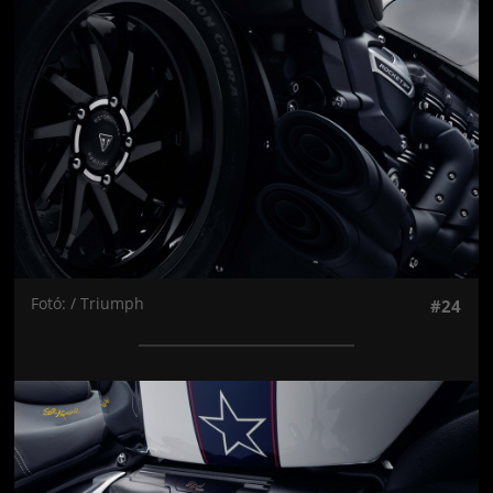
Fotó: / Triumph
#24
Jön még kép!