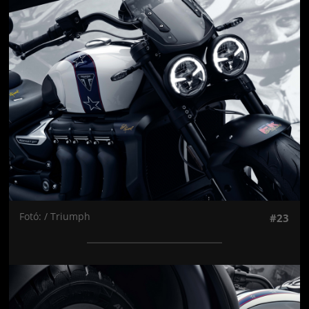
Jön még kép!
Fotó: / Triumph
#23
Jön még kép!