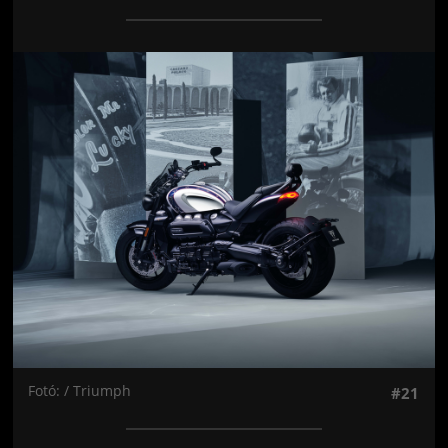
Jön még kép!
Fotó: / Triumph
#21