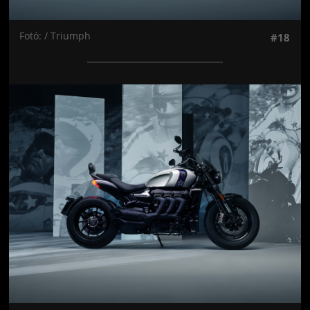
Fotó: / Triumph
#18
Jön még kép!