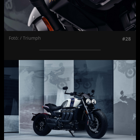
Fotó: / Triumph
#28
Jön még kép!