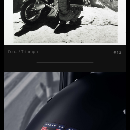
Fotó: / Triumph
#13
Jön még kép!