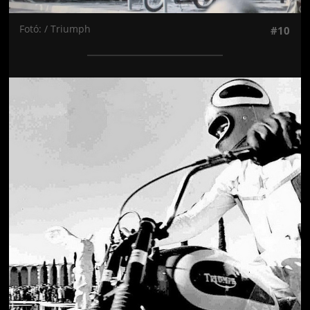
Fotó: / Triumph
#10
Jön még kép!