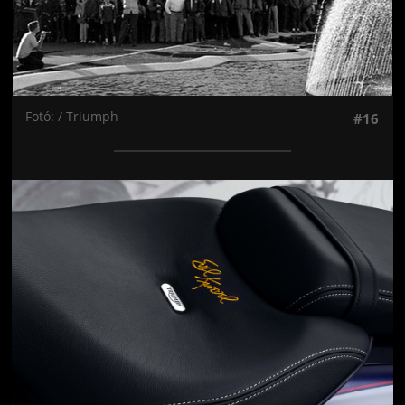
Fotó: / Triumph
#16
Jön még kép!