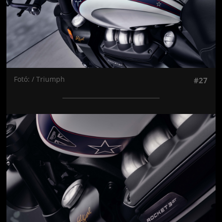
Fotó: / Triumph
#27
Jön még kép!