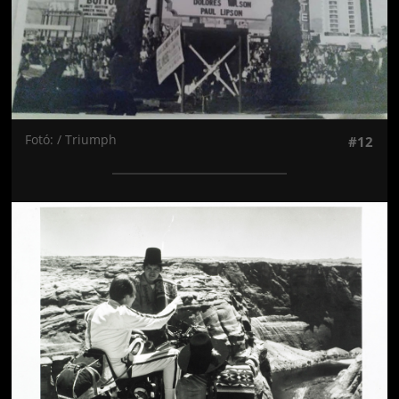
Fotó: / Triumph
#12
Jön még kép!