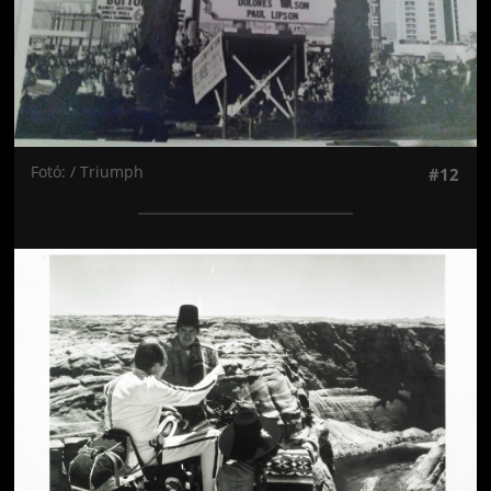
Fotó: / Triumph
#12
Jön még kép!