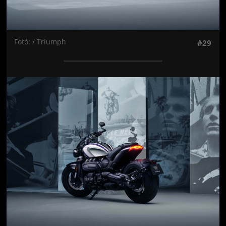
Fotó: / Triumph
#29
Jön még kép!