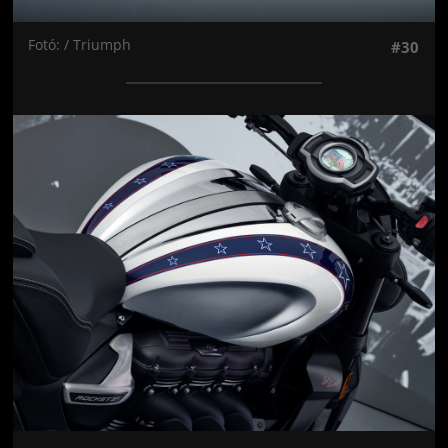
Fotó: / Triumph
#30
Jön még kép!