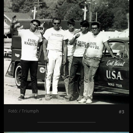
Jön még kép!
Fotó: / Triumph
#3