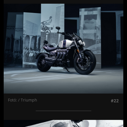
Jön még kép!
Fotó: / Triumph
#22