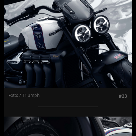
Jön még kép!
Fotó: / Triumph
#23
Jön még kép!