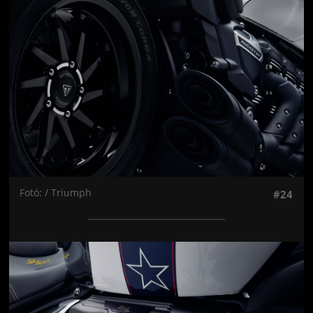
Fotó: / Triumph
#24
Jön még kép!