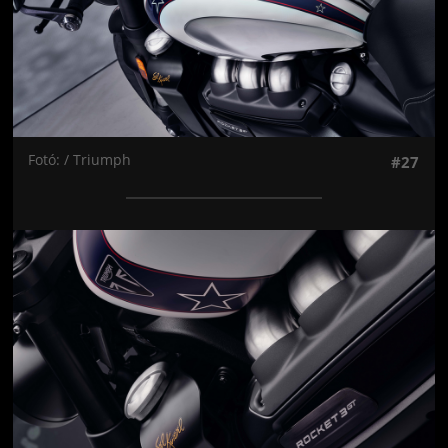
Fotó: / Triumph
#27
Jön még kép!