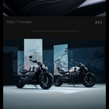
Fotó: / Triumph
#17
Jön még kép!