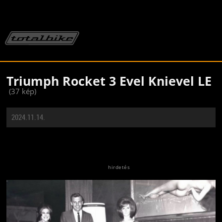
Triumph Rocket 3 Evel Knievel LE
(37 kép)
2024.11.14.
Jön még kép!