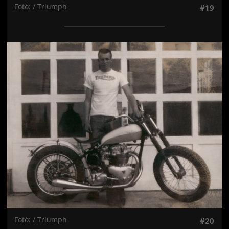
Fotó: / Triumph
#19
Jön még kép!
Fotó: / Triumph
#20