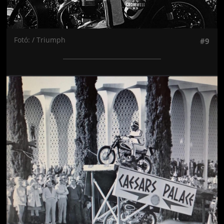
Fotó: / Triumph
#9
Jön még kép!