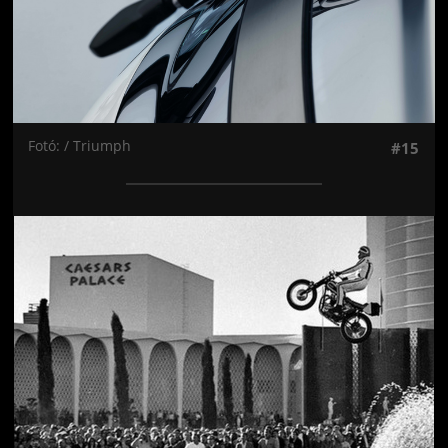
Fotó: / Triumph
#15
Jön még kép!