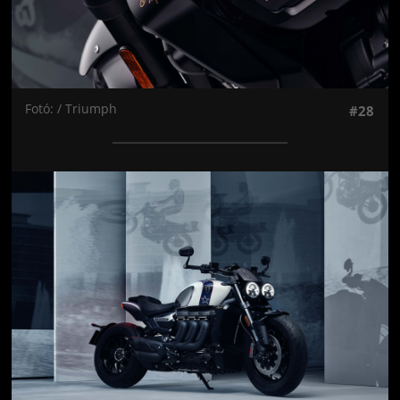
Fotó: / Triumph
#28
Jön még kép!