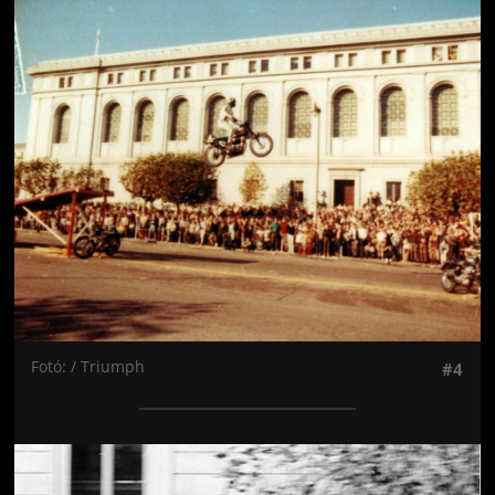
Jön még kép!
Fotó: / Triumph
#4
Jön még kép!