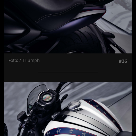
Fotó: / Triumph
#26
Jön még kép!