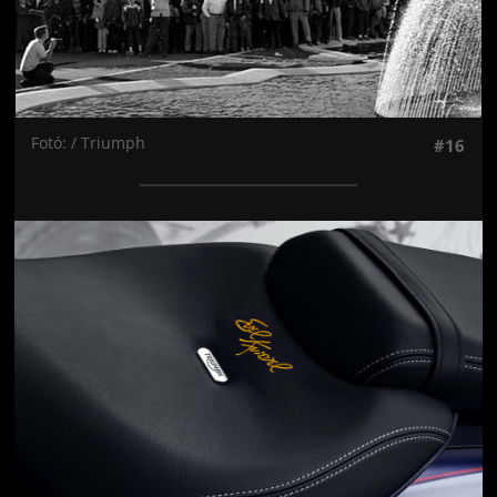
Fotó: / Triumph
#16
Jön még kép!