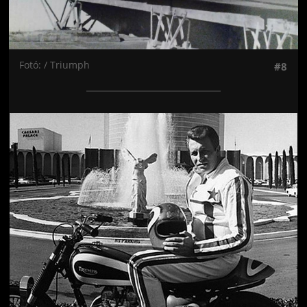
Fotó: / Triumph
#8
Jön még kép!