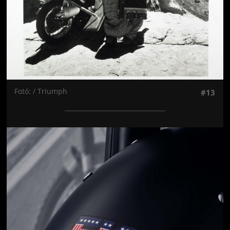
Fotó: / Triumph
#13
Jön még kép!