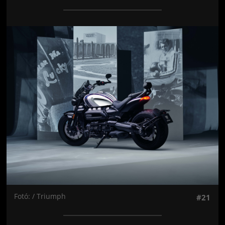
Jön még kép!
Fotó: / Triumph
#21