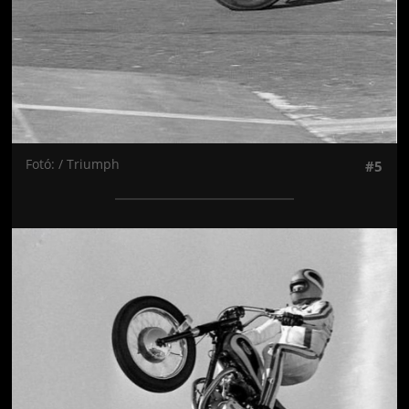
Fotó: / Triumph
#5
Jön még kép!