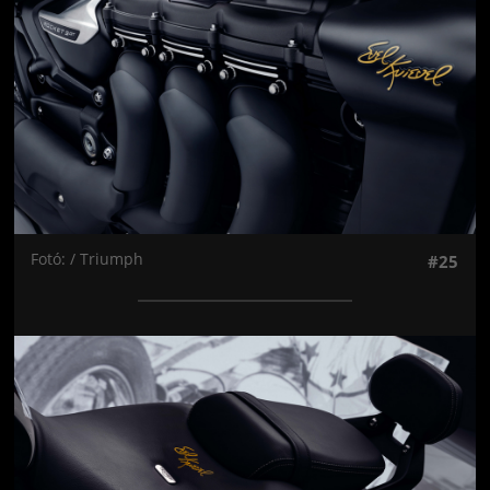
Fotó: / Triumph
#25
Jön még kép!