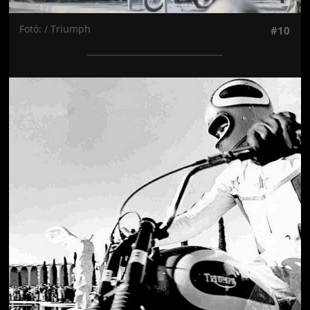
Fotó: / Triumph
#10
Jön még kép!