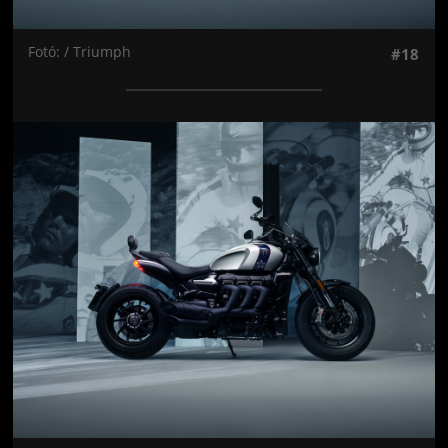
Fotó: / Triumph
#18
Jön még kép!