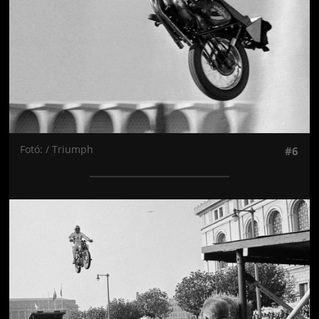
Fotó: / Triumph
#6
Jön még kép!