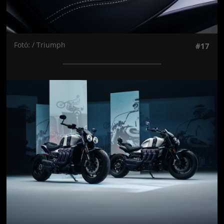
Fotó: / Triumph
#17
Jön még kép!