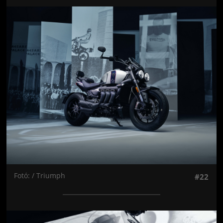
Jön még kép!
Fotó: / Triumph
#22