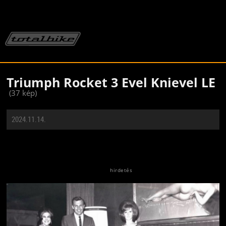
Triumph Rocket 3 Evel Knievel LE
(37 kép)
2024.11.14.
Jön még kép!