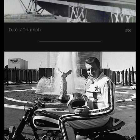
Fotó: / Triumph
#8
Jön még kép!