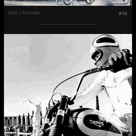
Fotó: / Triumph
#10
Jön még kép!