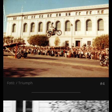
Jön még kép!
Fotó: / Triumph
#4
Jön még kép!