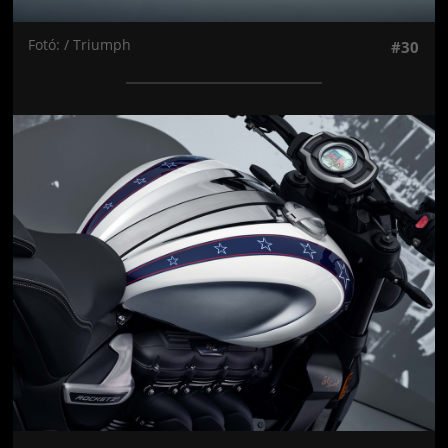
Fotó: / Triumph
#30
Jön még kép!