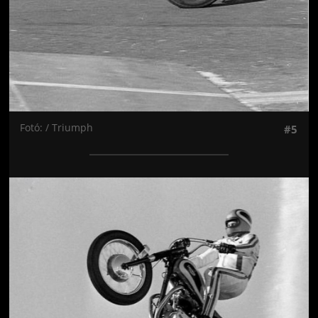
Fotó: / Triumph
#5
Jön még kép!