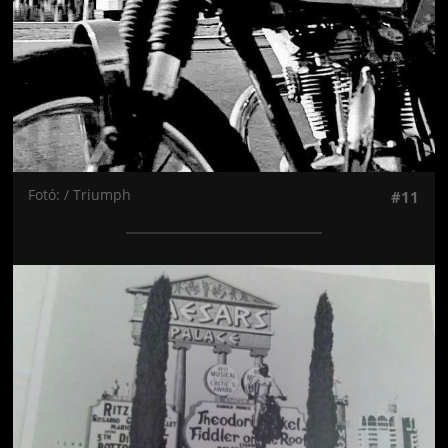
Fotó: / Triumph
#11
Jön még kép!