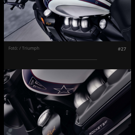
Fotó: / Triumph
#27
Jön még kép!