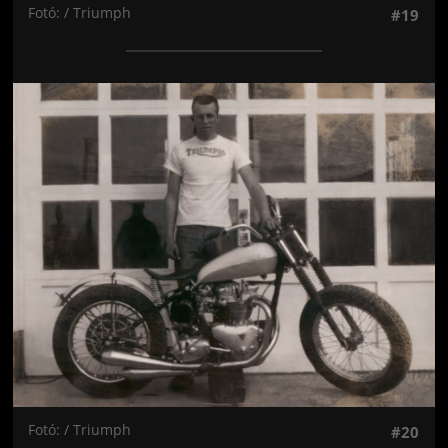
Fotó: / Triumph
#19
Jön még kép!
Fotó: / Triumph
#20