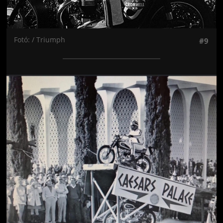
Fotó: / Triumph
#9
Jön még kép!