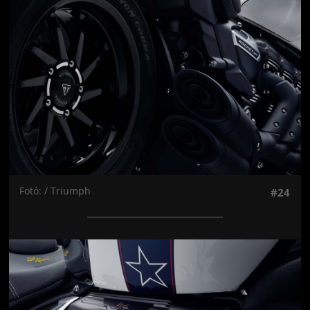
Fotó: / Triumph
#24
Jön még kép!