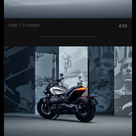
Fotó: / Triumph
#29
Jön még kép!