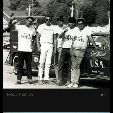
Jön még kép!
Fotó: / Triumph
#3