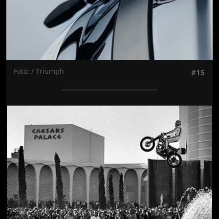
Fotó: / Triumph
#15
Jön még kép!