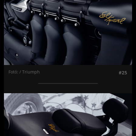
Fotó: / Triumph
#25
Jön még kép!