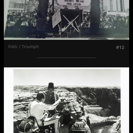
Fotó: / Triumph
#12
Jön még kép!