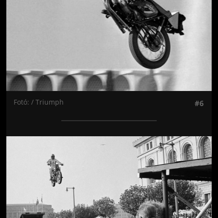
Fotó: / Triumph
#6
Jön még kép!