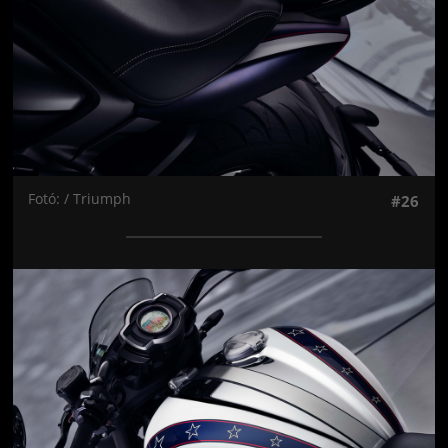
Fotó: / Triumph
#26
Jön még kép!