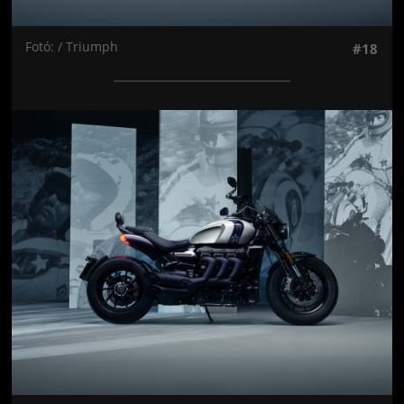
Fotó: / Triumph
#18
Jön még kép!