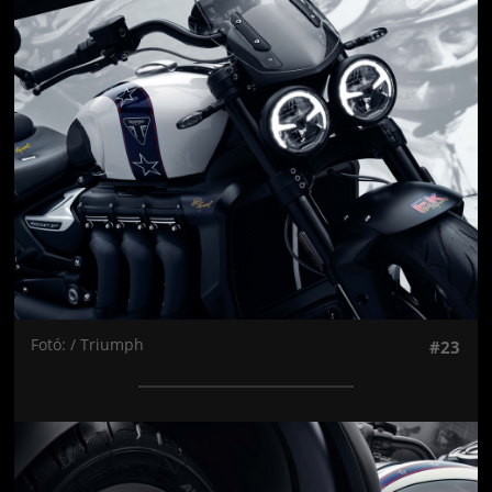
Jön még kép!
Fotó: / Triumph
#23
Jön még kép!