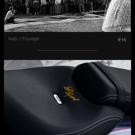
Fotó: / Triumph
#16
Jön még kép!