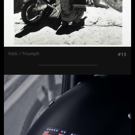
Fotó: / Triumph
#13
Jön még kép!