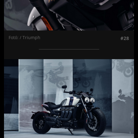
Fotó: / Triumph
#28
Jön még kép!