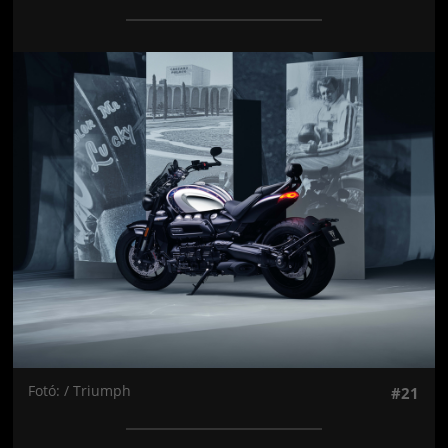
Jön még kép!
Fotó: / Triumph
#21