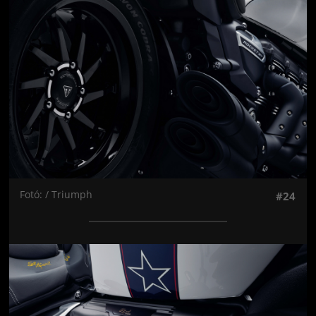
Fotó: / Triumph
#24
Jön még kép!