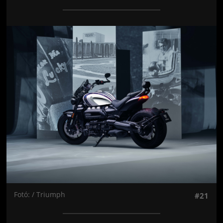
Jön még kép!
Fotó: / Triumph
#21