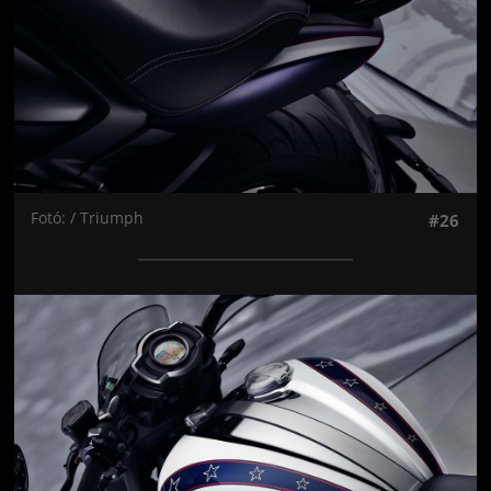
Fotó: / Triumph
#26
Jön még kép!