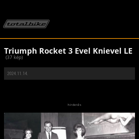
Triumph Rocket 3 Evel Knievel LE
(37 kép)
2024.11.14.
Jön még kép!