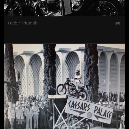
Fotó: / Triumph
#9
Jön még kép!