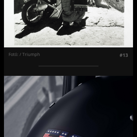
Fotó: / Triumph
#13
Jön még kép!