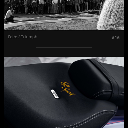
Fotó: / Triumph
#16
Jön még kép!