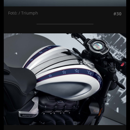
Fotó: / Triumph
#30
Jön még kép!