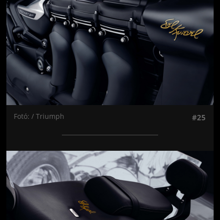
Fotó: / Triumph
#25
Jön még kép!