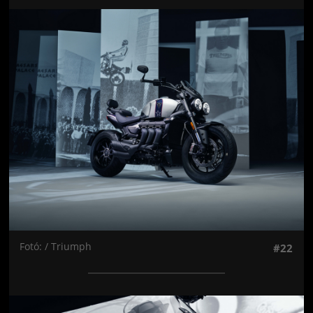
Jön még kép!
Fotó: / Triumph
#22