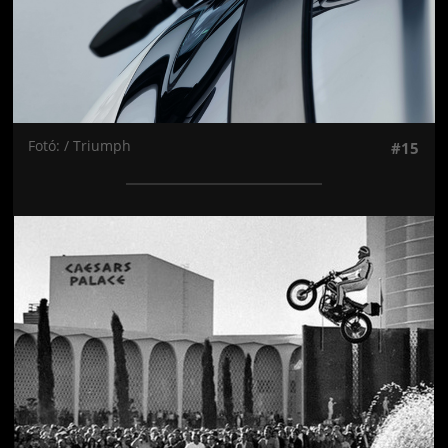
Fotó: / Triumph
#15
Jön még kép!