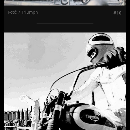
Fotó: / Triumph
#10
Jön még kép!