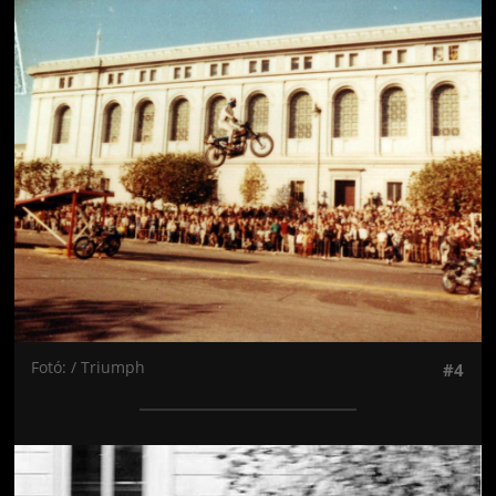
Jön még kép!
Fotó: / Triumph
#4
Jön még kép!