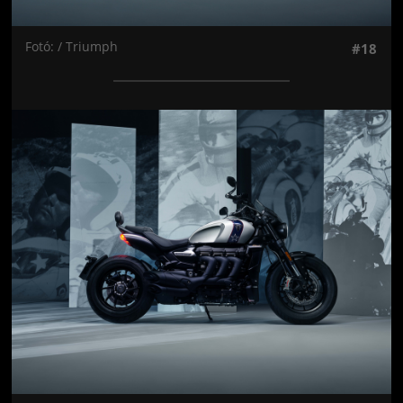
Fotó: / Triumph
#18
Jön még kép!