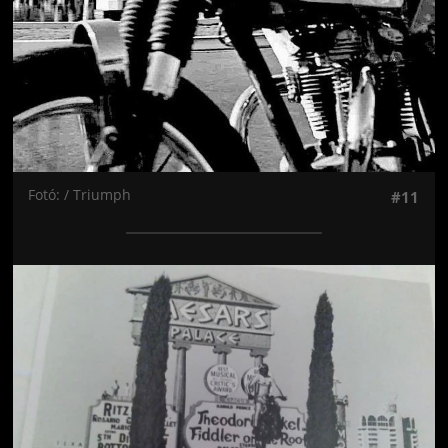
Fotó: / Triumph
#11
Jön még kép!