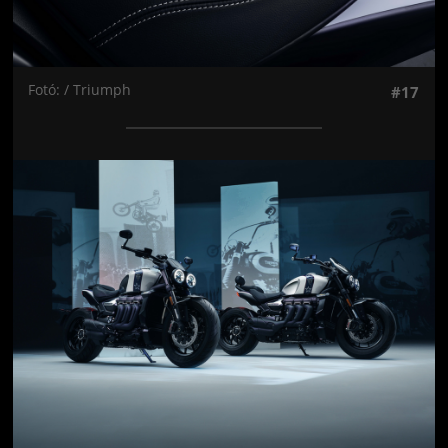
Fotó: / Triumph
#17
Jön még kép!