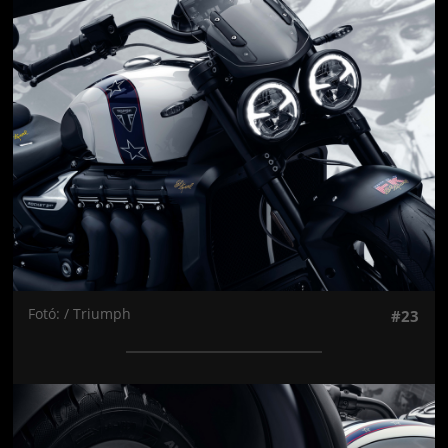
Jön még kép!
Fotó: / Triumph
#23
Jön még kép!