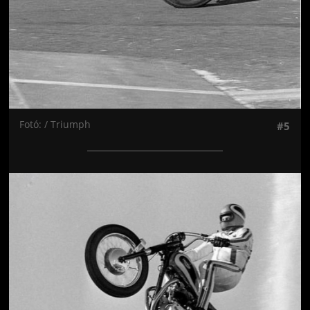
Fotó: / Triumph
#5
Jön még kép!