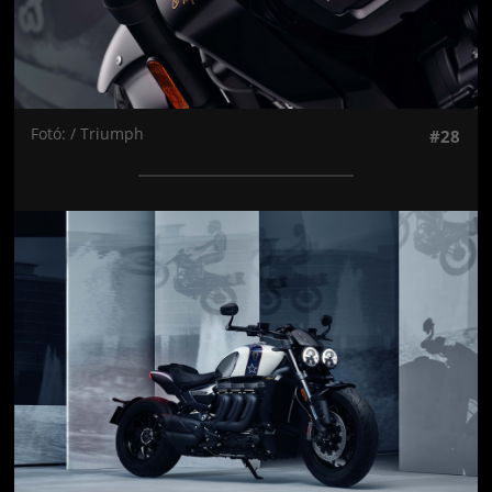
Fotó: / Triumph
#28
Jön még kép!