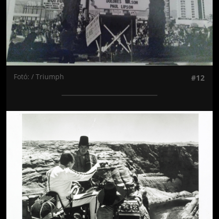
Fotó: / Triumph
#12
Jön még kép!