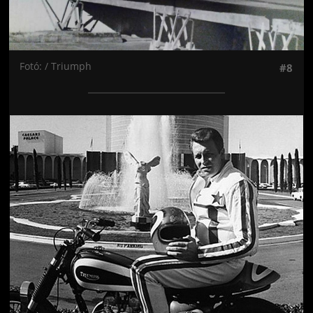
Fotó: / Triumph
#8
Jön még kép!