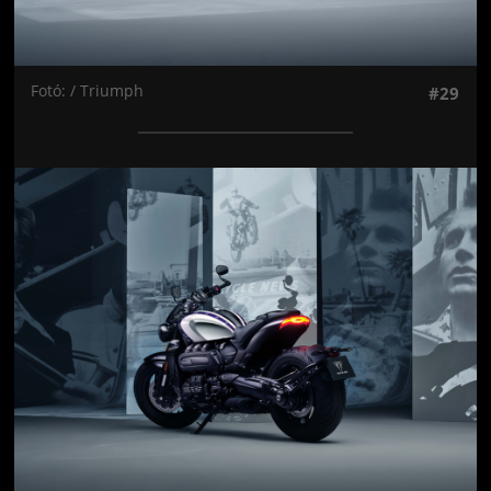
Fotó: / Triumph
#29
Jön még kép!