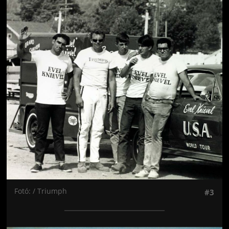
Jön még kép!
Fotó: / Triumph
#3