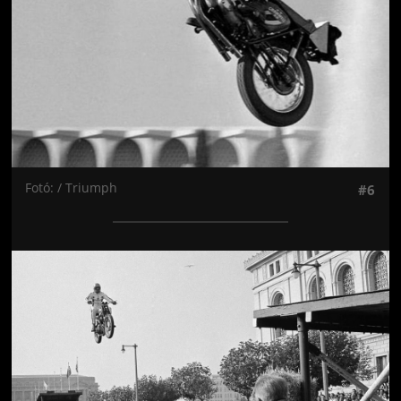
Fotó: / Triumph
#6
Jön még kép!