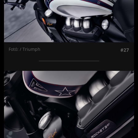
Fotó: / Triumph
#27
Jön még kép!