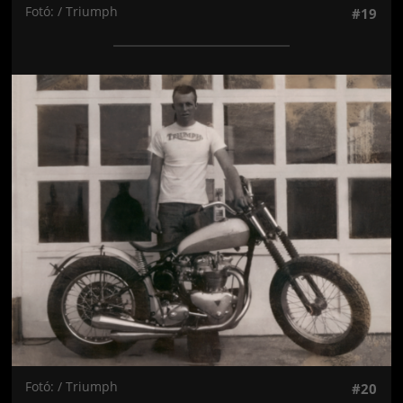
Fotó: / Triumph
#19
Jön még kép!
Fotó: / Triumph
#20