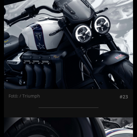
Jön még kép!
Fotó: / Triumph
#23
Jön még kép!