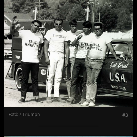
Jön még kép!
Fotó: / Triumph
#3