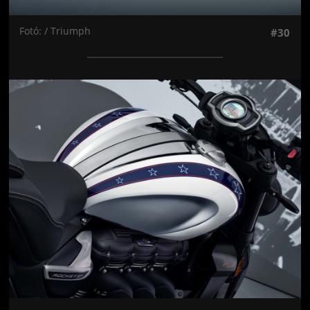
Fotó: / Triumph
#30
Jön még kép!