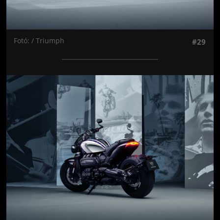
Fotó: / Triumph
#29
Jön még kép!