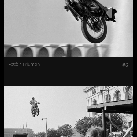
Fotó: / Triumph
#6
Jön még kép!