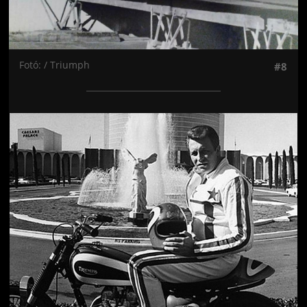
Fotó: / Triumph
#8
Jön még kép!