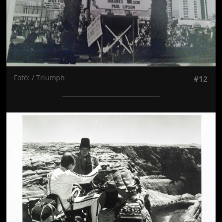
Fotó: / Triumph
#12
Jön még kép!