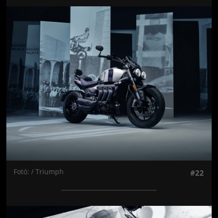
Jön még kép!
Fotó: / Triumph
#22