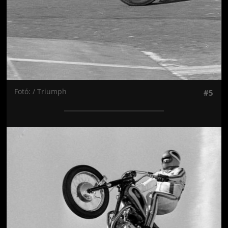
Fotó: / Triumph
#5
Jön még kép!