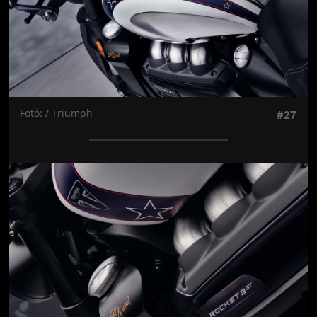
Fotó: / Triumph
#27
Jön még kép!