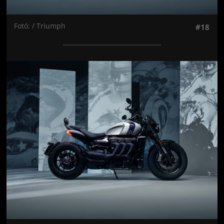
Fotó: / Triumph
#18
Jön még kép!