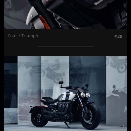
Fotó: / Triumph
#28
Jön még kép!