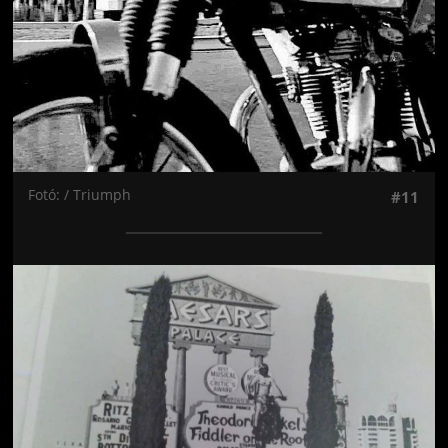
Fotó: / Triumph
#11
Jön még kép!