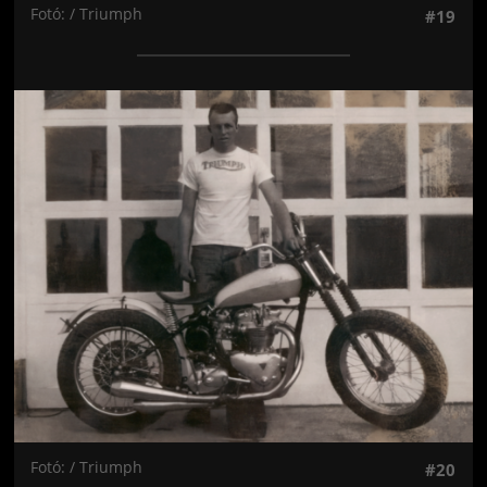
Fotó: / Triumph
#19
Jön még kép!
Fotó: / Triumph
#20