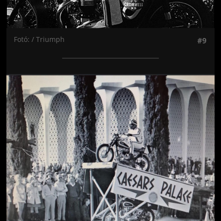
Fotó: / Triumph
#9
Jön még kép!