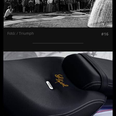
Fotó: / Triumph
#16
Jön még kép!