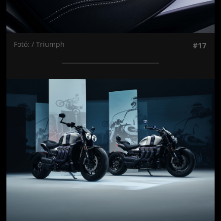
Fotó: / Triumph
#17
Jön még kép!