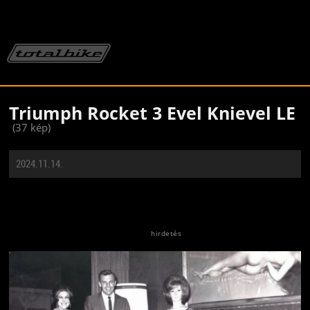
Triumph Rocket 3 Evel Knievel LE
(37 kép)
2024.11.14.
Jön még kép!