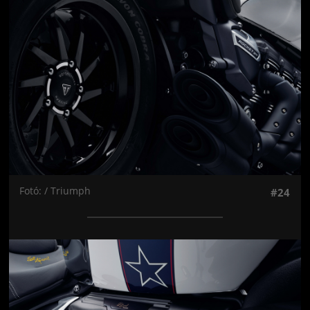
Fotó: / Triumph
#24
Jön még kép!