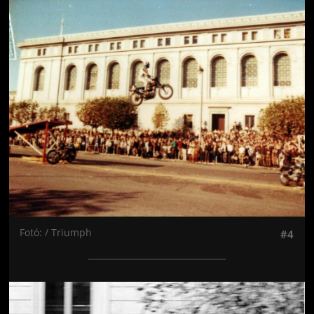
Jön még kép!
Fotó: / Triumph
#4
Jön még kép!