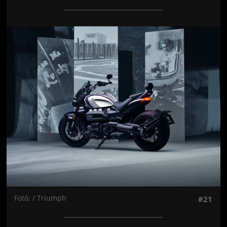
Jön még kép!
Fotó: / Triumph
#21