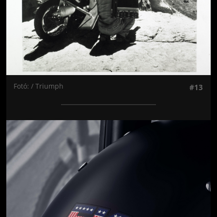
Fotó: / Triumph
#13
Jön még kép!