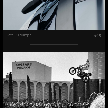
Fotó: / Triumph
#15
Jön még kép!