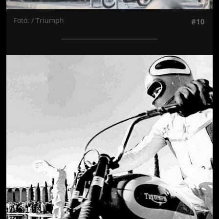
Fotó: / Triumph
#10
Jön még kép!