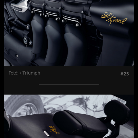
Fotó: / Triumph
#25
Jön még kép!