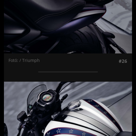
Fotó: / Triumph
#26
Jön még kép!