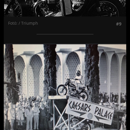
Fotó: / Triumph
#9
Jön még kép!