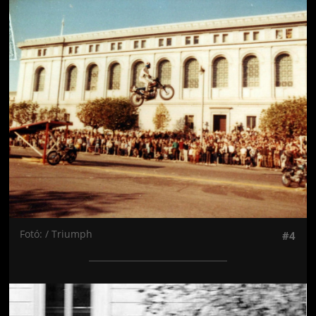
Jön még kép!
Fotó: / Triumph
#4
Jön még kép!