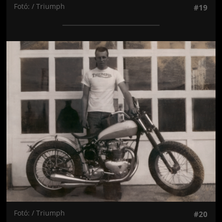
Fotó: / Triumph
#19
Jön még kép!
Fotó: / Triumph
#20