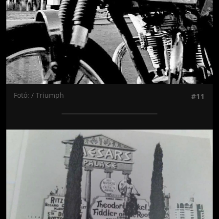
Fotó: / Triumph
#11
Jön még kép!