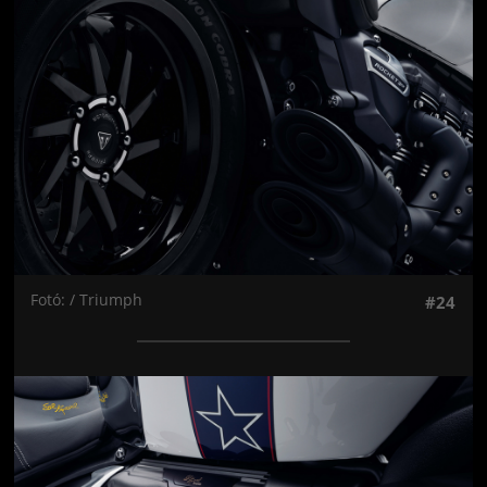
Fotó: / Triumph
#24
Jön még kép!