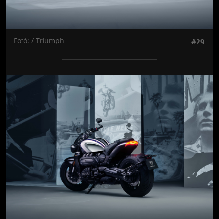
Fotó: / Triumph
#29
Jön még kép!