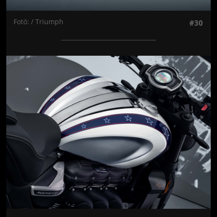
Fotó: / Triumph
#30
Jön még kép!