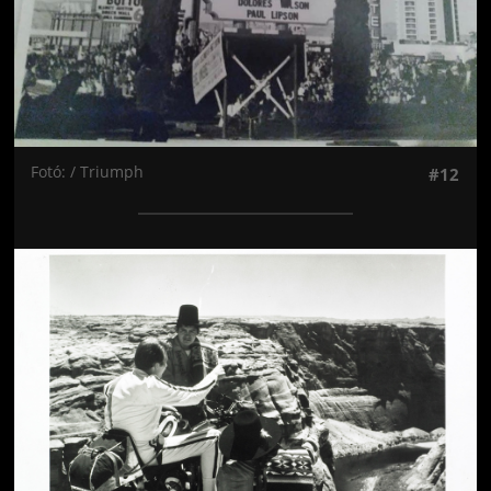
Fotó: / Triumph
#12
Jön még kép!