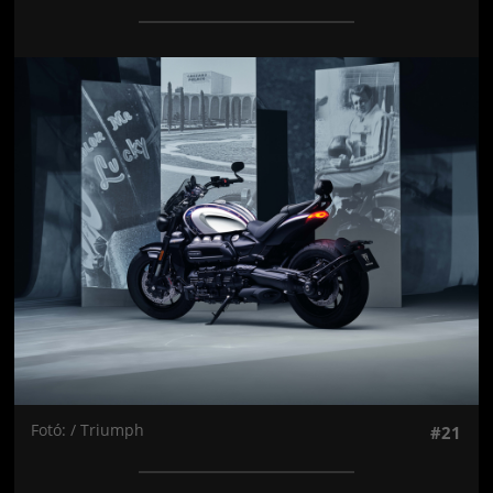
Jön még kép!
Fotó: / Triumph
#21