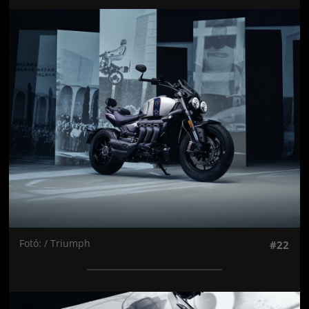
Jön még kép!
Fotó: / Triumph
#22