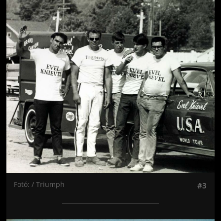
Jön még kép!
Fotó: / Triumph
#3