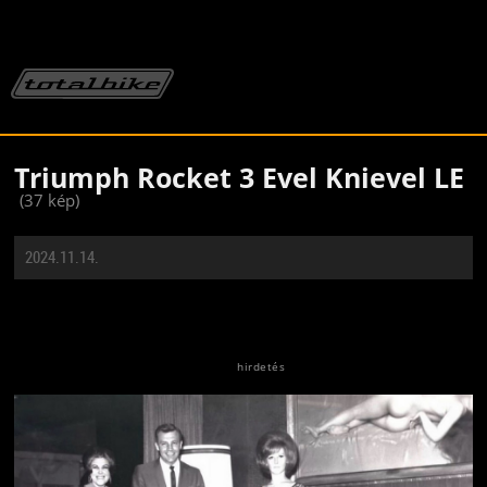
Triumph Rocket 3 Evel Knievel LE
(37 kép)
2024.11.14.
Jön még kép!