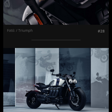
Fotó: / Triumph
#28
Jön még kép!