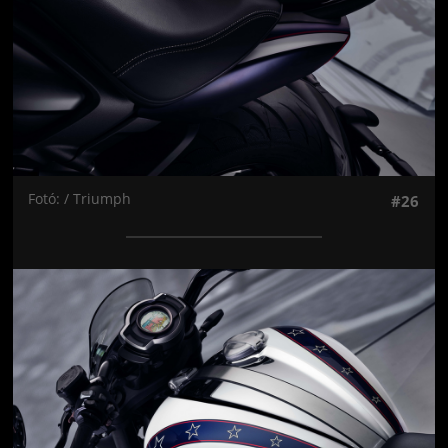
Fotó: / Triumph
#26
Jön még kép!