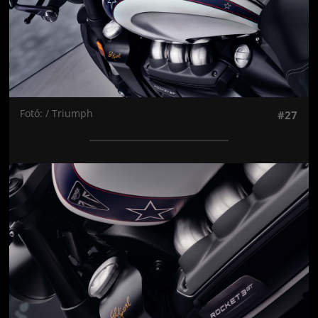
Fotó: / Triumph
#27
Jön még kép!