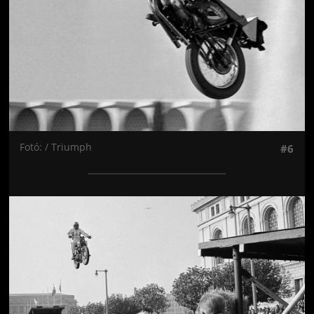
Fotó: / Triumph
#6
Jön még kép!