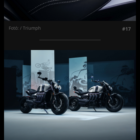
Fotó: / Triumph
#17
Jön még kép!