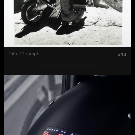
Fotó: / Triumph
#13
Jön még kép!