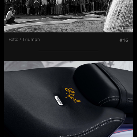
Fotó: / Triumph
#16
Jön még kép!