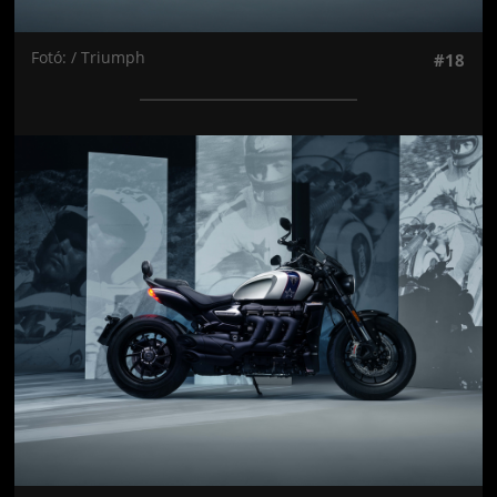
Fotó: / Triumph
#18
Jön még kép!