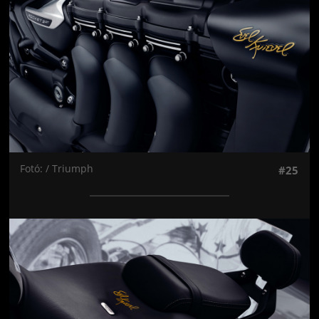
Fotó: / Triumph
#25
Jön még kép!