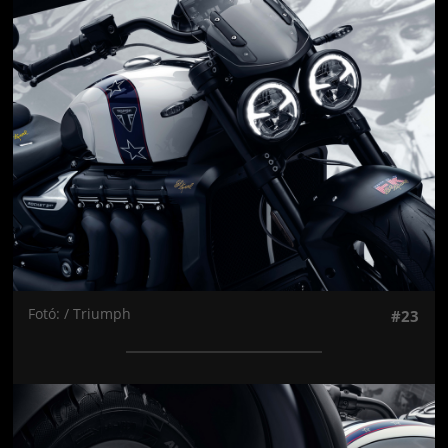
Jön még kép!
Fotó: / Triumph
#23
Jön még kép!