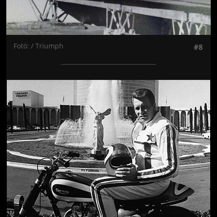
Fotó: / Triumph
#8
Jön még kép!