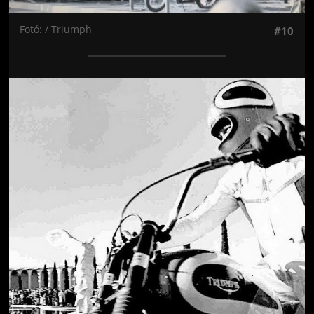
Fotó: / Triumph
#10
Jön még kép!