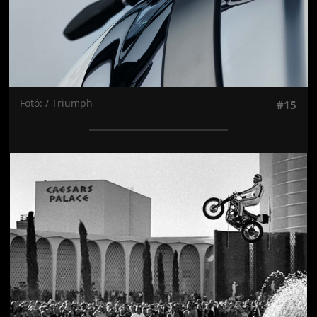
Fotó: / Triumph
#15
Jön még kép!