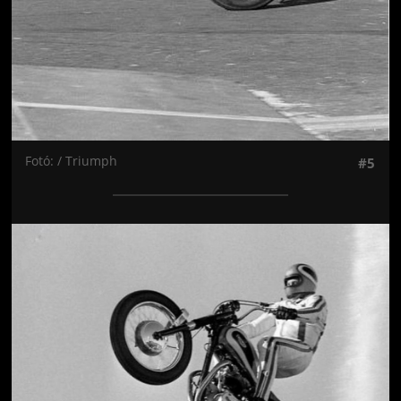
Fotó: / Triumph
#5
Jön még kép!