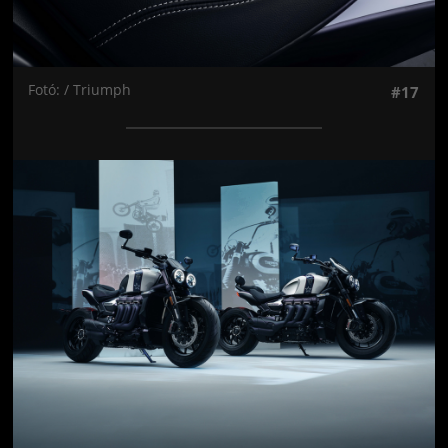
Fotó: / Triumph
#17
Jön még kép!