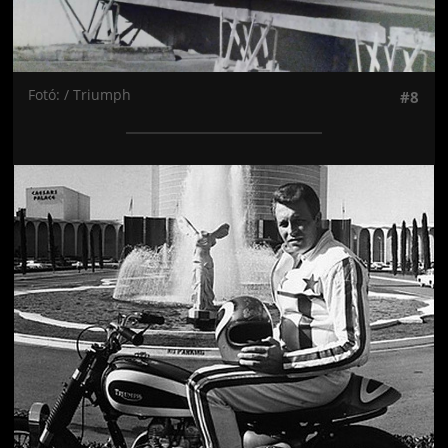
Fotó: / Triumph
#8
Jön még kép!