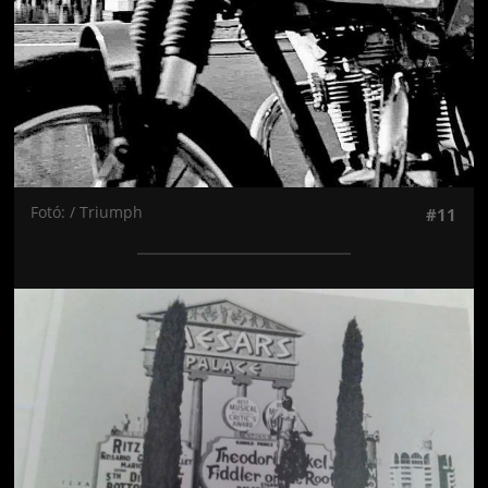
Fotó: / Triumph
#11
Jön még kép!