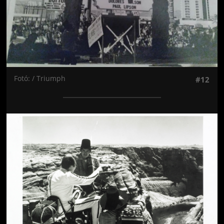
Fotó: / Triumph
#12
Jön még kép!