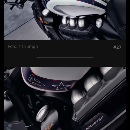
Fotó: / Triumph
#27
Jön még kép!