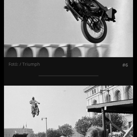
Fotó: / Triumph
#6
Jön még kép!