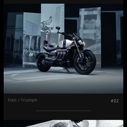
Jön még kép!
Fotó: / Triumph
#22