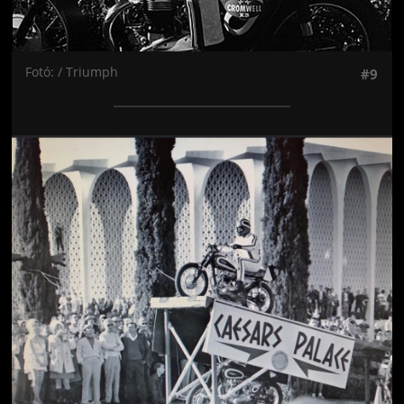
Fotó: / Triumph
#9
Jön még kép!