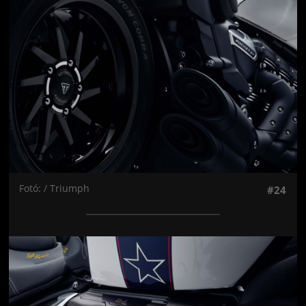
Fotó: / Triumph
#24
Jön még kép!