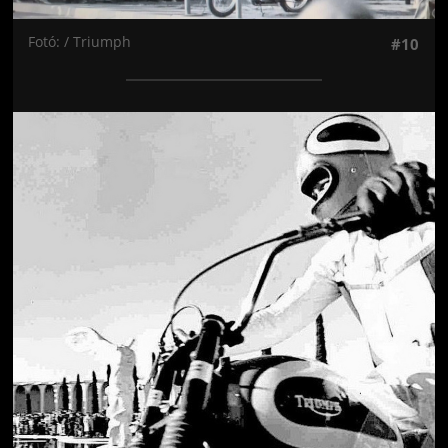
Fotó: / Triumph
#10
Jön még kép!