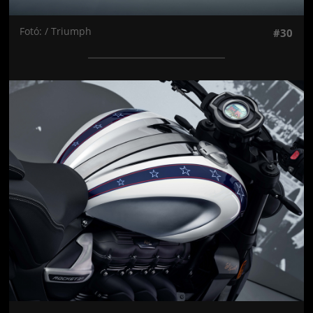
Fotó: / Triumph
#30
Jön még kép!