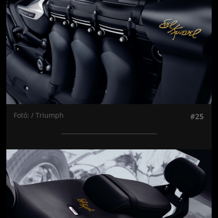
Fotó: / Triumph
#25
Jön még kép!