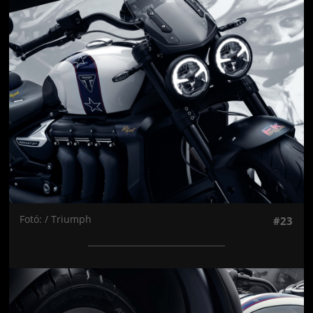
Jön még kép!
Fotó: / Triumph
#23
Jön még kép!