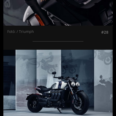
Fotó: / Triumph
#28
Jön még kép!