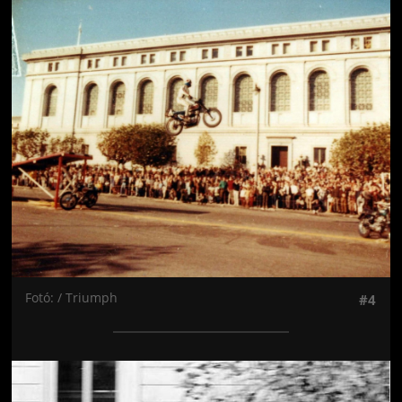
Jön még kép!
Fotó: / Triumph
#4
Jön még kép!