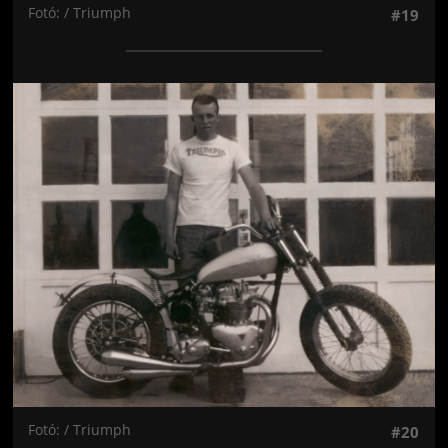
Fotó: / Triumph
#19
Jön még kép!
Fotó: / Triumph
#20