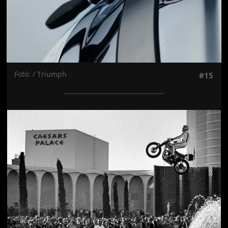
Fotó: / Triumph
#15
Jön még kép!