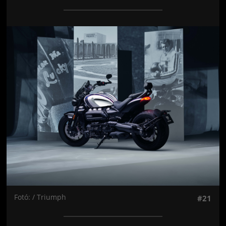
Jön még kép!
Fotó: / Triumph
#21