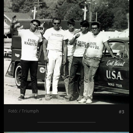
Jön még kép!
Fotó: / Triumph
#3