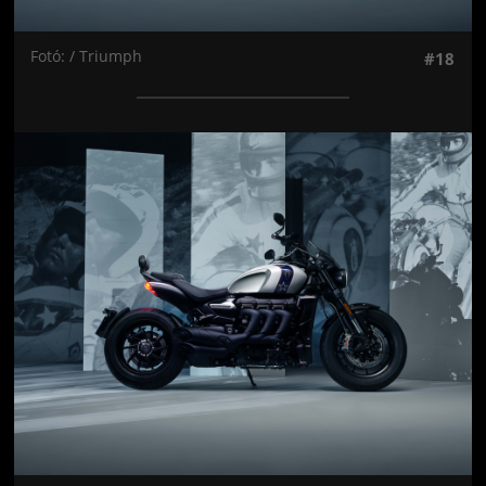
Fotó: / Triumph
#18
Jön még kép!