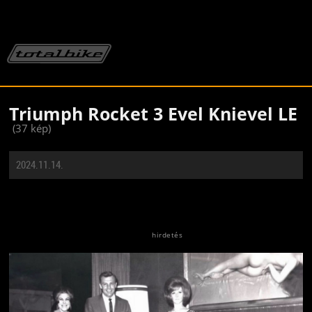
Triumph Rocket 3 Evel Knievel LE
(37 kép)
2024.11.14.
Jön még kép!