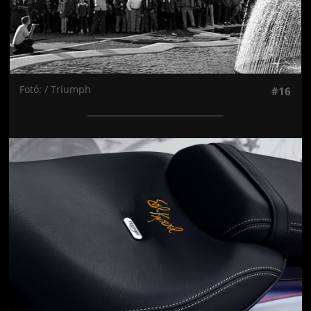
Fotó: / Triumph
#16
Jön még kép!