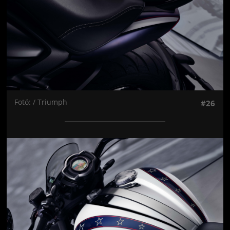
Fotó: / Triumph
#26
Jön még kép!