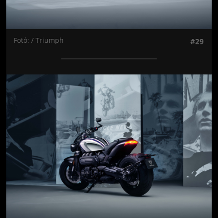
Fotó: / Triumph
#29
Jön még kép!