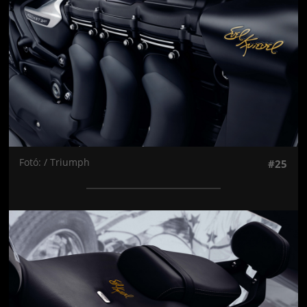
Fotó: / Triumph
#25
Jön még kép!