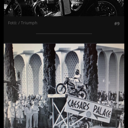
Fotó: / Triumph
#9
Jön még kép!