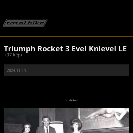
Triumph Rocket 3 Evel Knievel LE
(37 kép)
2024.11.14.
Jön még kép!