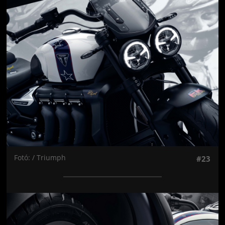
Jön még kép!
Fotó: / Triumph
#23
Jön még kép!