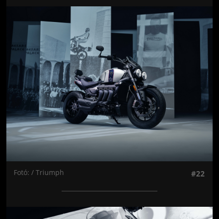
Jön még kép!
Fotó: / Triumph
#22