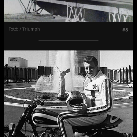
Fotó: / Triumph
#8
Jön még kép!