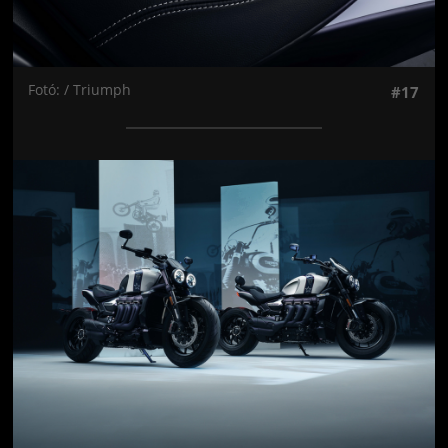
Fotó: / Triumph
#17
Jön még kép!