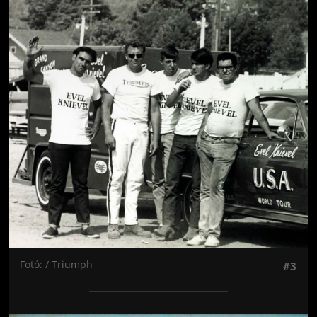
Jön még kép!
Fotó: / Triumph
#3