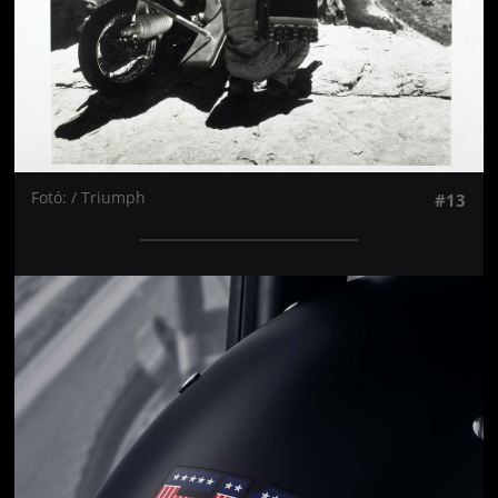
Fotó: / Triumph
#13
Jön még kép!