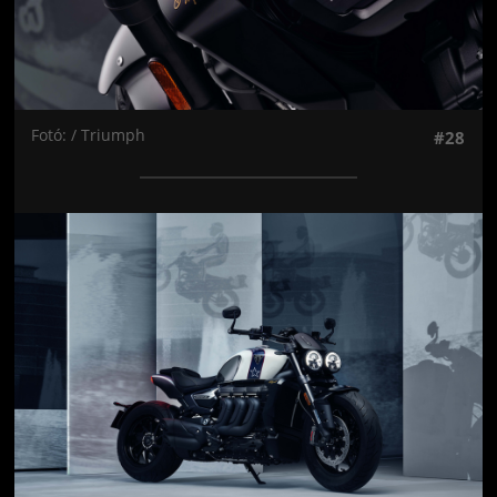
Fotó: / Triumph
#28
Jön még kép!