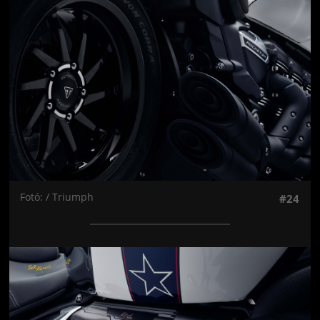
Fotó: / Triumph
#24
Jön még kép!