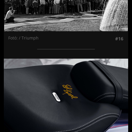
Fotó: / Triumph
#16
Jön még kép!