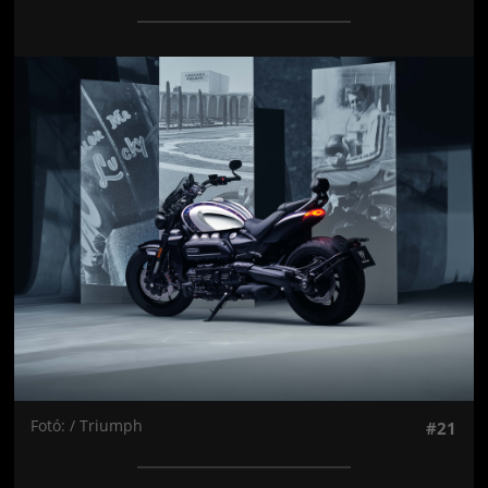
Jön még kép!
Fotó: / Triumph
#21