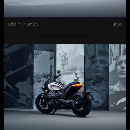
Fotó: / Triumph
#29
Jön még kép!