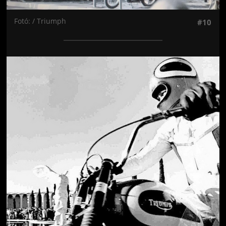
Fotó: / Triumph
#10
Jön még kép!