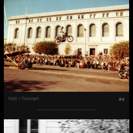
Jön még kép!
Fotó: / Triumph
#4
Jön még kép!