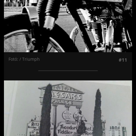
Fotó: / Triumph
#11
Jön még kép!