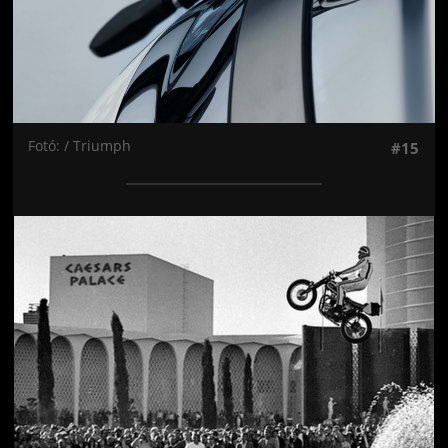
Fotó: / Triumph
#15
Jön még kép!