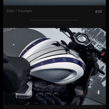
Fotó: / Triumph
#30
Jön még kép!