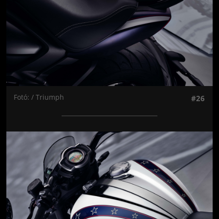
Fotó: / Triumph
#26
Jön még kép!