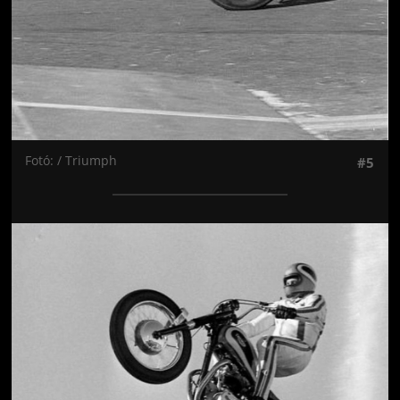
Fotó: / Triumph
#5
Jön még kép!