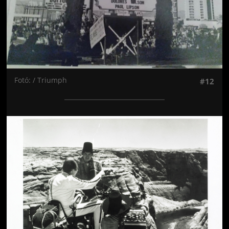
Fotó: / Triumph
#12
Jön még kép!