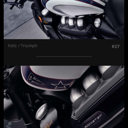
Fotó: / Triumph
#27
Jön még kép!