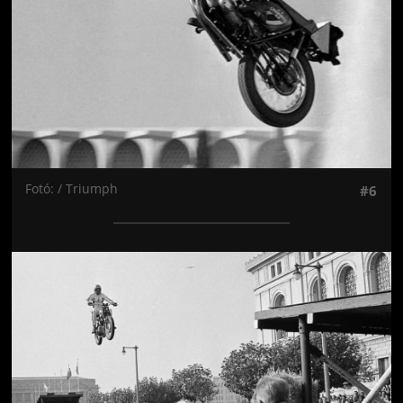
Fotó: / Triumph
#6
Jön még kép!