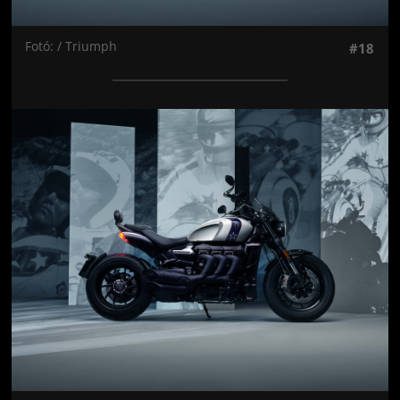
Fotó: / Triumph
#18
Jön még kép!