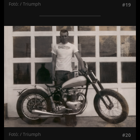
Fotó: / Triumph
#19
Jön még kép!
Fotó: / Triumph
#20