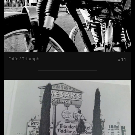
Fotó: / Triumph
#11
Jön még kép!