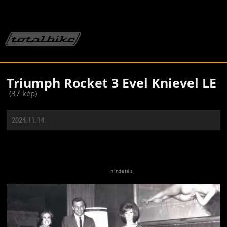
Triumph Rocket 3 Evel Knievel LE
(37 kép)
2024.11.14.
Jön még kép!