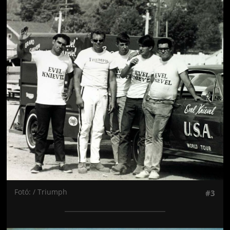
Jön még kép!
Fotó: / Triumph
#3