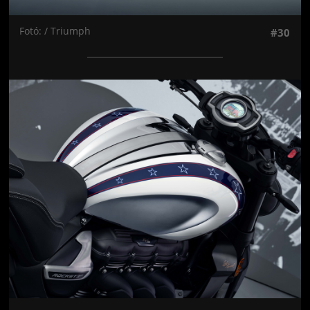
Fotó: / Triumph
#30
Jön még kép!