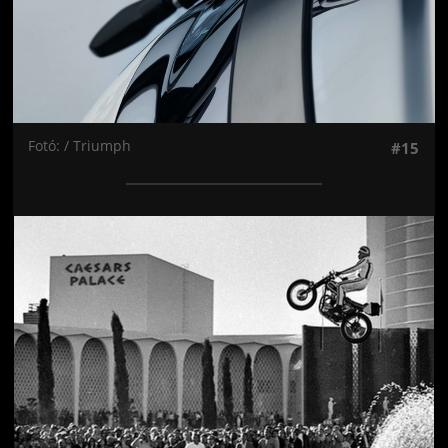
Fotó: / Triumph
#15
Jön még kép!