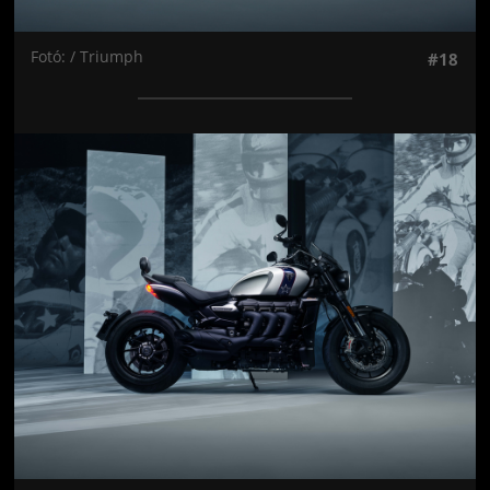
Fotó: / Triumph
#18
Jön még kép!