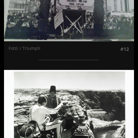
Fotó: / Triumph
#12
Jön még kép!