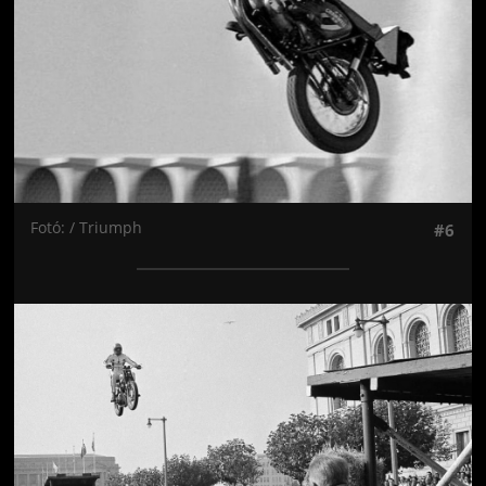
Fotó: / Triumph
#6
Jön még kép!