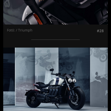
Fotó: / Triumph
#28
Jön még kép!