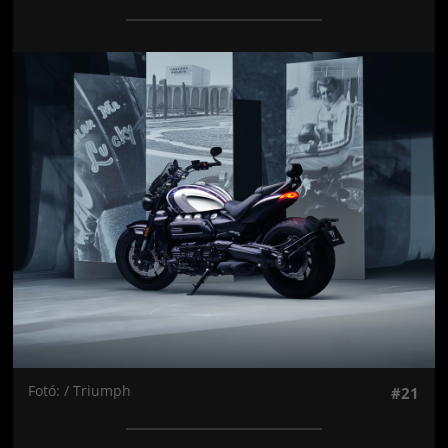
Jön még kép!
Fotó: / Triumph
#21