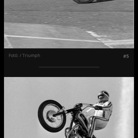
Fotó: / Triumph
#5
Jön még kép!