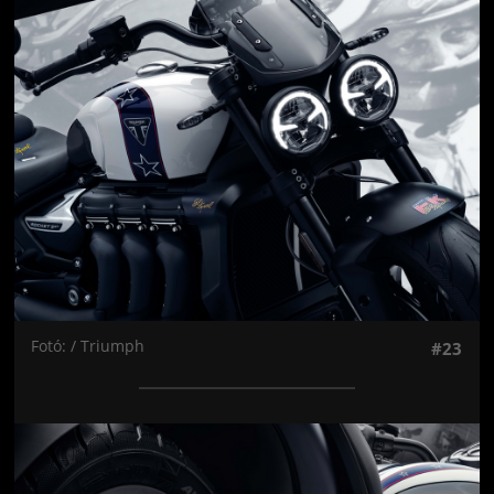
Jön még kép!
Fotó: / Triumph
#23
Jön még kép!