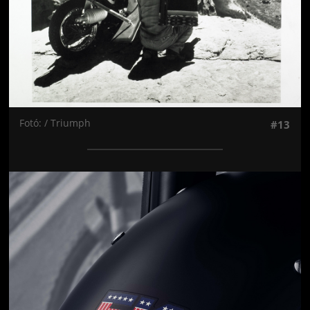
Fotó: / Triumph
#13
Jön még kép!