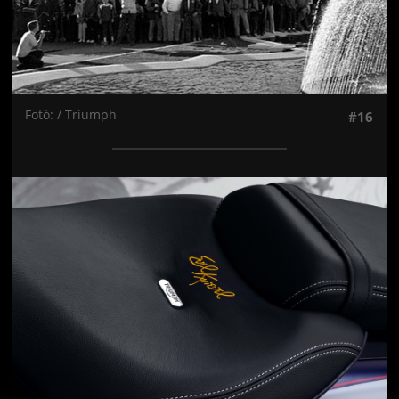
Fotó: / Triumph
#16
Jön még kép!