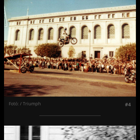
Jön még kép!
Fotó: / Triumph
#4
Jön még kép!