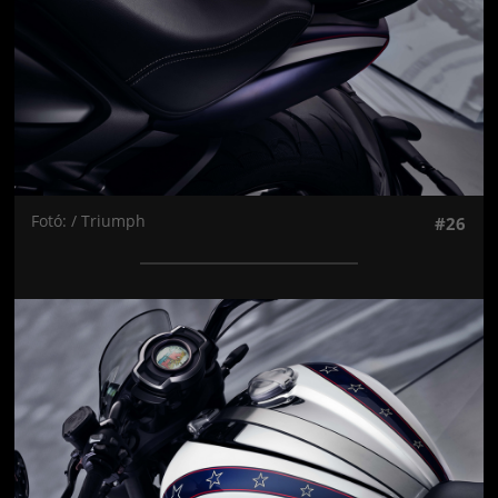
Fotó: / Triumph
#26
Jön még kép!