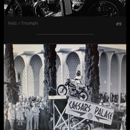
Fotó: / Triumph
#9
Jön még kép!