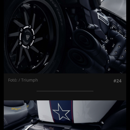
Fotó: / Triumph
#24
Jön még kép!