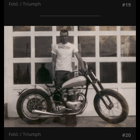
Fotó: / Triumph
#19
Jön még kép!
Fotó: / Triumph
#20