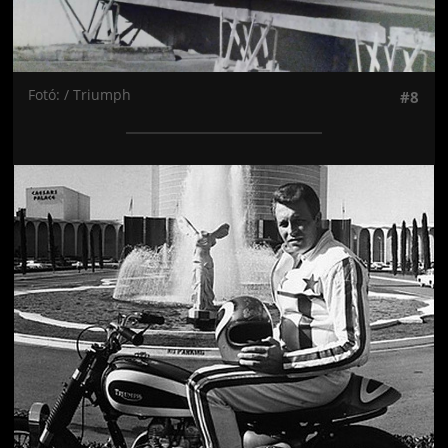
Fotó: / Triumph
#8
Jön még kép!