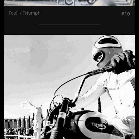
Fotó: / Triumph
#10
Jön még kép!