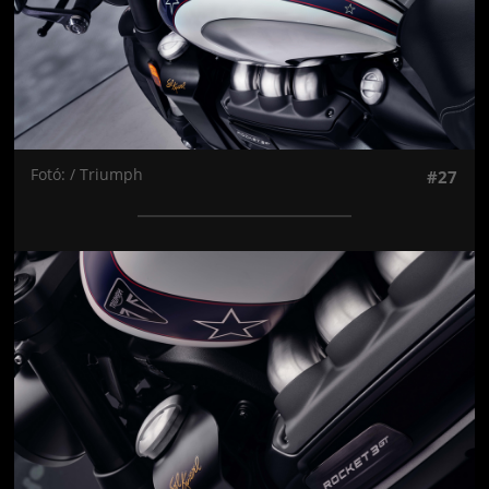
Fotó: / Triumph
#27
Jön még kép!