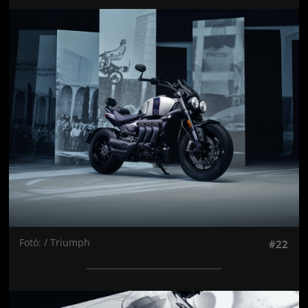
Jön még kép!
Fotó: / Triumph
#22