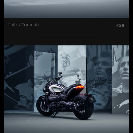
Fotó: / Triumph
#29
Jön még kép!