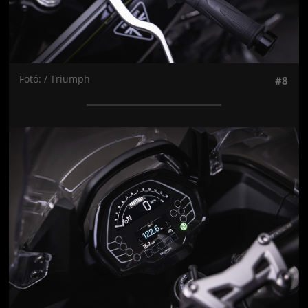
Fotó: / Triumph
#8
Jön még kép!