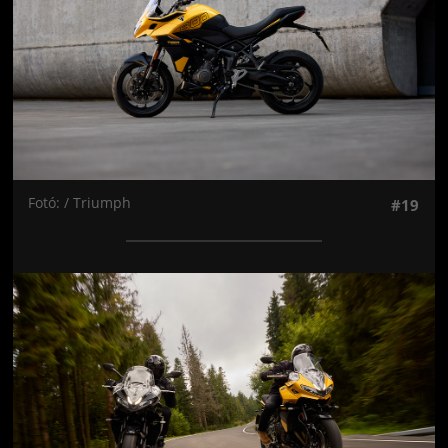
Fotó: / Triumph
#19
Jön még kép!