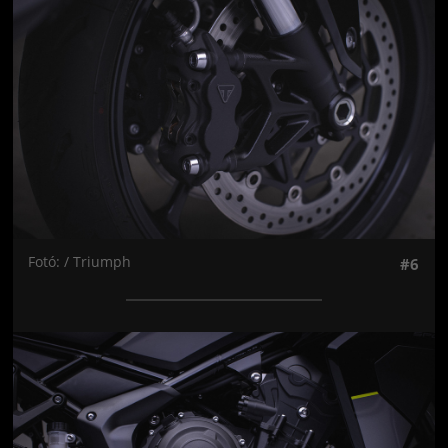
Fotó: / Triumph
#6
Jön még kép!