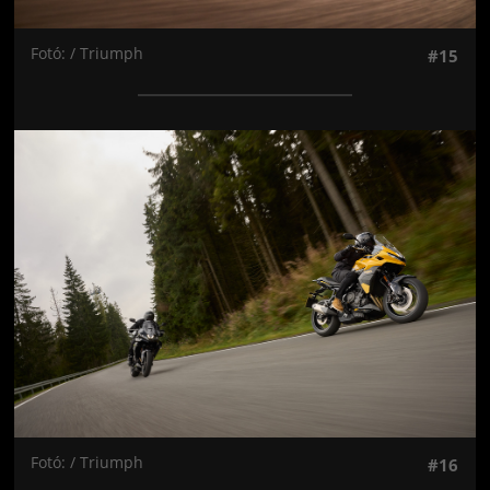
Fotó: / Triumph
#15
Jön még kép!
Fotó: / Triumph
#16