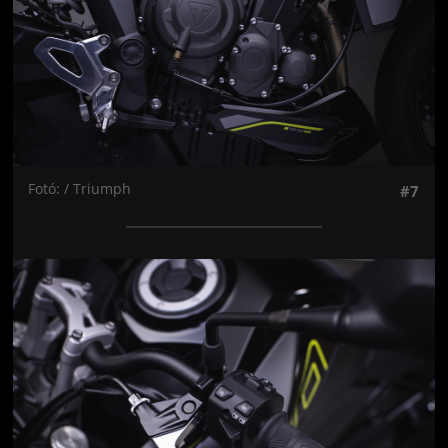
Fotó: / Triumph
#7
Jön még kép!