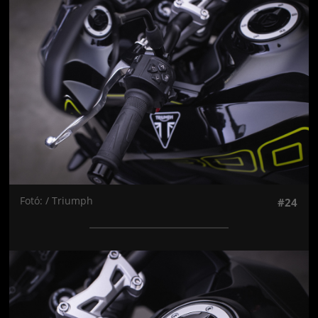
Jön még kép!
Fotó: / Triumph
#24
Jön még kép!