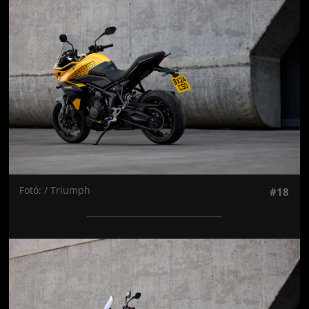
Jön még kép!
Fotó: / Triumph
#18
Jön még kép!