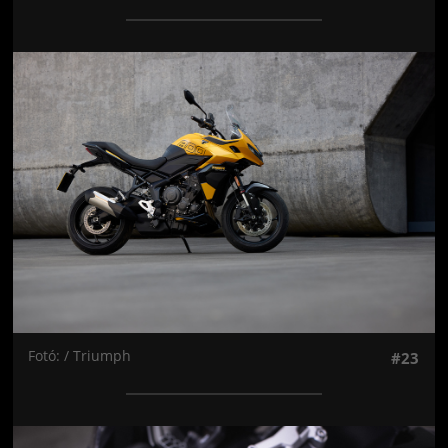
Jön még kép!
Fotó: / Triumph
#23