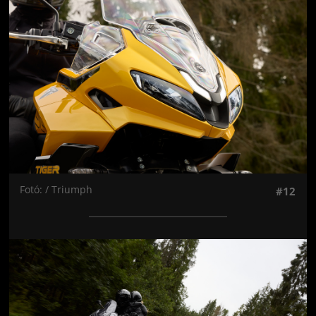
Fotó: / Triumph
#12
Jön még kép!