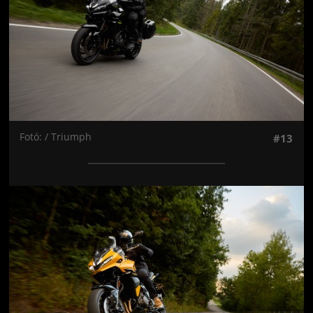
Fotó: / Triumph
#13
Jön még kép!