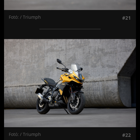
Fotó: / Triumph
#21
Jön még kép!
Fotó: / Triumph
#22