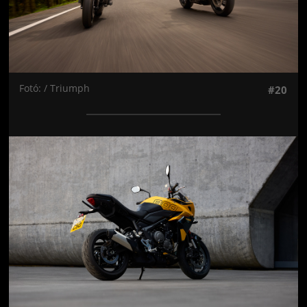
Fotó: / Triumph
#20
Jön még kép!