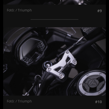
Fotó: / Triumph
#9
Jön még kép!
Fotó: / Triumph
#10