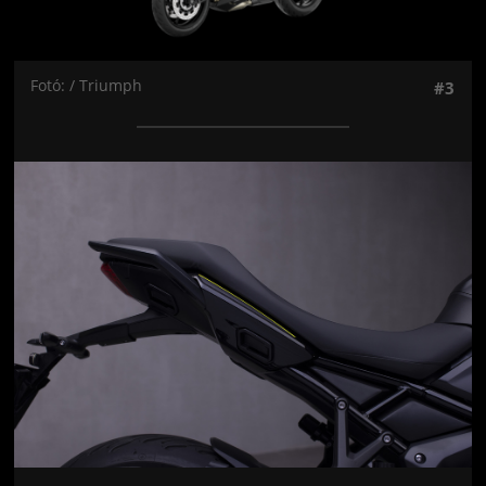
Fotó: / Triumph
#3
Jön még kép!