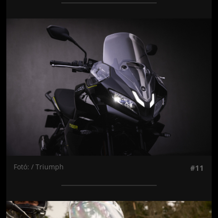
Jön még kép!
Fotó: / Triumph
#11
Jön még kép!