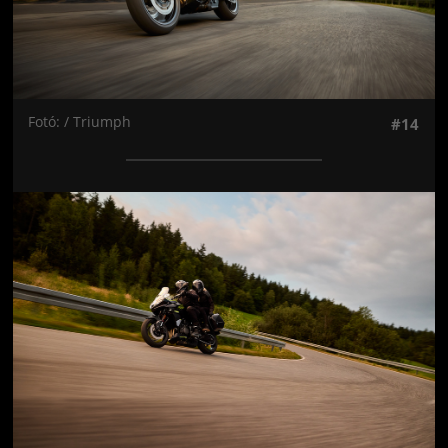
Fotó: / Triumph
#14
Jön még kép!