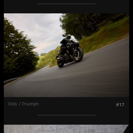
Jön még kép!
Fotó: / Triumph
#17