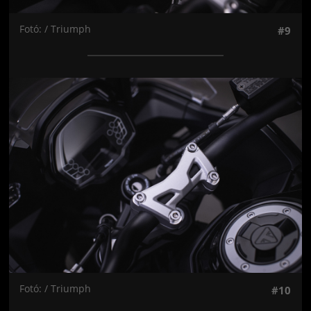
Fotó: / Triumph
#9
Jön még kép!
Fotó: / Triumph
#10