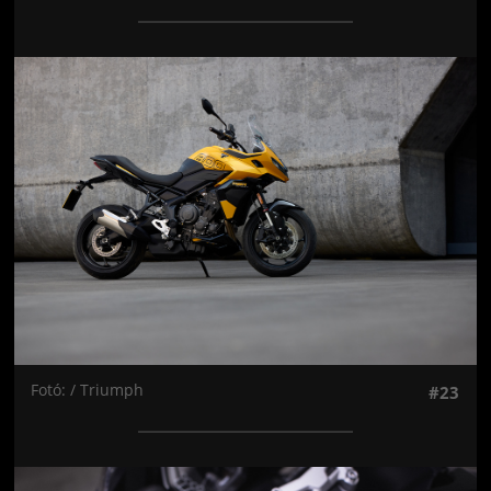
Jön még kép!
Fotó: / Triumph
#23