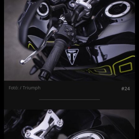
Jön még kép!
Fotó: / Triumph
#24
Jön még kép!