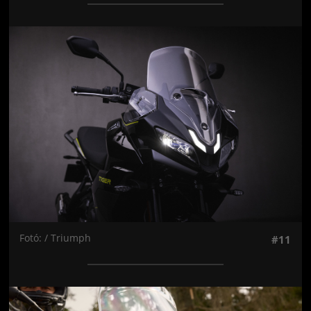
Jön még kép!
Fotó: / Triumph
#11
Jön még kép!