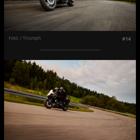
Fotó: / Triumph
#14
Jön még kép!