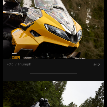
Fotó: / Triumph
#12
Jön még kép!