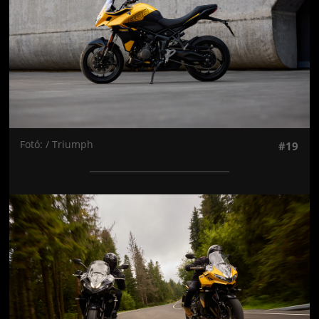
Fotó: / Triumph
#19
Jön még kép!