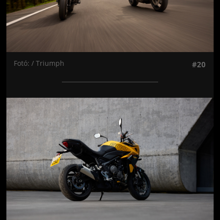
Fotó: / Triumph
#20
Jön még kép!