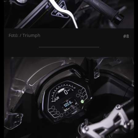
Fotó: / Triumph
#8
Jön még kép!