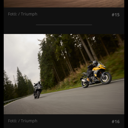
Fotó: / Triumph
#15
Jön még kép!
Fotó: / Triumph
#16