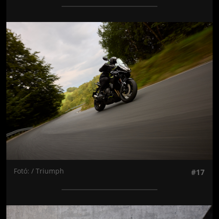
Jön még kép!
Fotó: / Triumph
#17