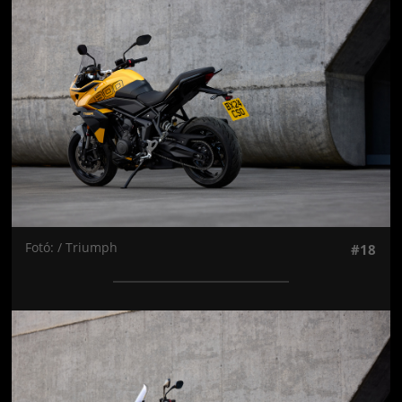
Jön még kép!
Fotó: / Triumph
#18
Jön még kép!