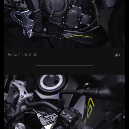
Fotó: / Triumph
#7
Jön még kép!