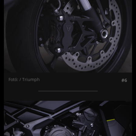
Fotó: / Triumph
#6
Jön még kép!