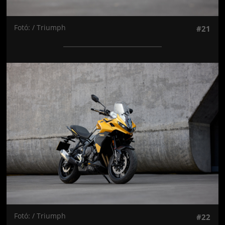
Fotó: / Triumph
#21
Jön még kép!
Fotó: / Triumph
#22