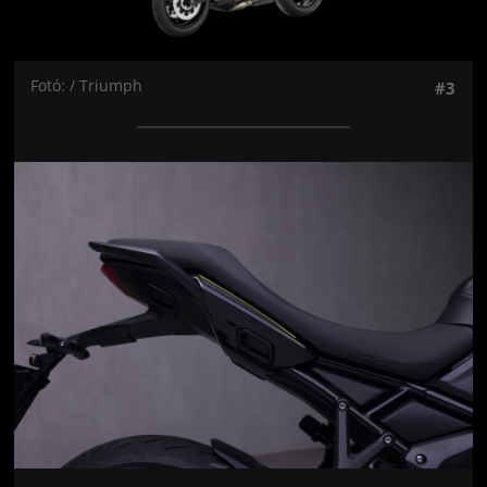
Fotó: / Triumph
#3
Jön még kép!