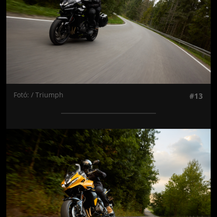
Fotó: / Triumph
#13
Jön még kép!