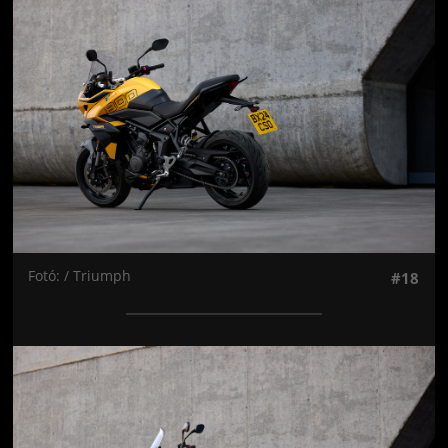
Jön még kép!
Fotó: / Triumph
#18
Jön még kép!