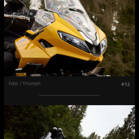
Fotó: / Triumph
#12
Jön még kép!