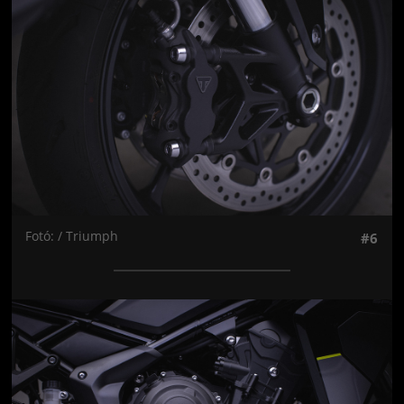
Fotó: / Triumph
#6
Jön még kép!