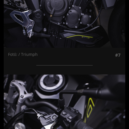
Fotó: / Triumph
#7
Jön még kép!