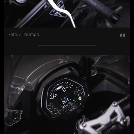
Fotó: / Triumph
#8
Jön még kép!