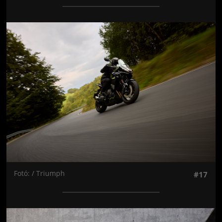
Jön még kép!
Fotó: / Triumph
#17