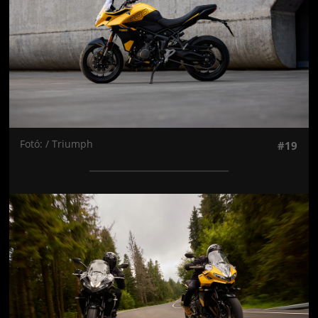
Fotó: / Triumph
#19
Jön még kép!