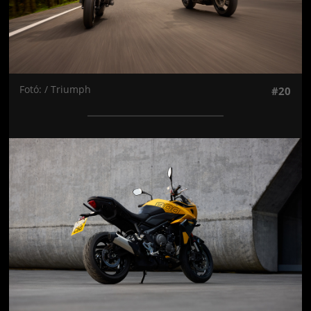
Fotó: / Triumph
#20
Jön még kép!