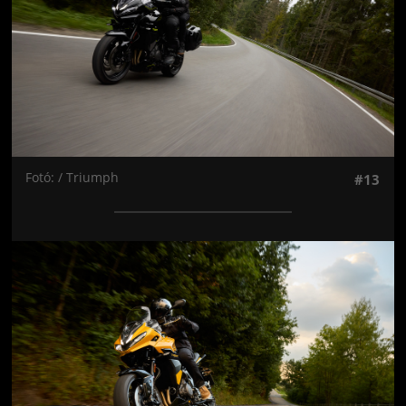
Fotó: / Triumph
#13
Jön még kép!