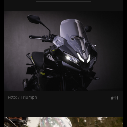
Jön még kép!
Fotó: / Triumph
#11
Jön még kép!