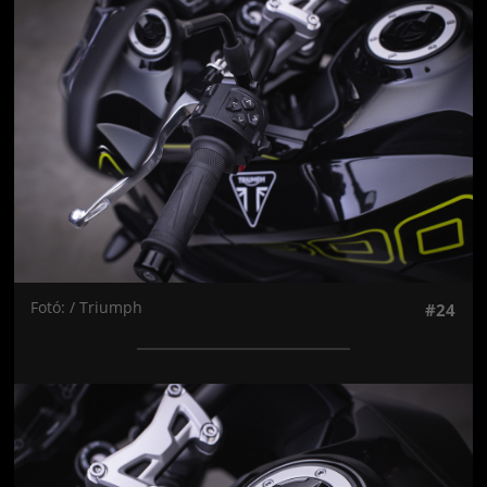
Jön még kép!
Fotó: / Triumph
#24
Jön még kép!