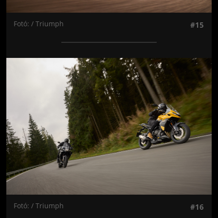
Fotó: / Triumph
#15
Jön még kép!
Fotó: / Triumph
#16