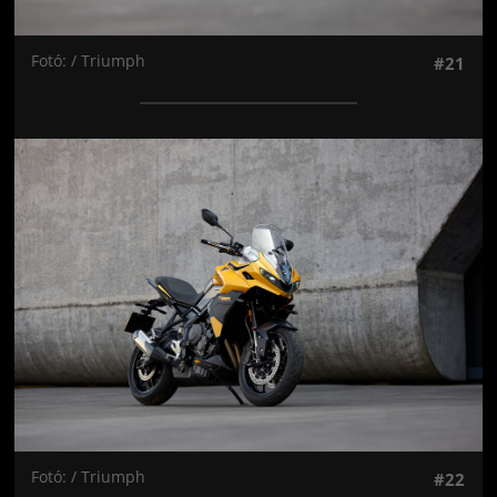
Fotó: / Triumph
#21
Jön még kép!
Fotó: / Triumph
#22