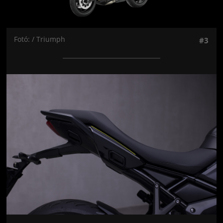
Fotó: / Triumph
#3
Jön még kép!