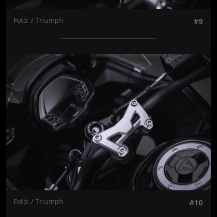
Fotó: / Triumph
#9
Jön még kép!
Fotó: / Triumph
#10