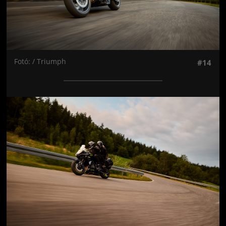
Fotó: / Triumph
#14
Jön még kép!