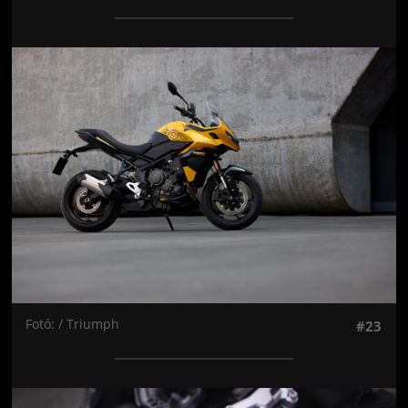
Jön még kép!
Fotó: / Triumph
#23