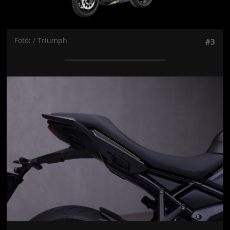
Fotó: / Triumph
#3
Jön még kép!