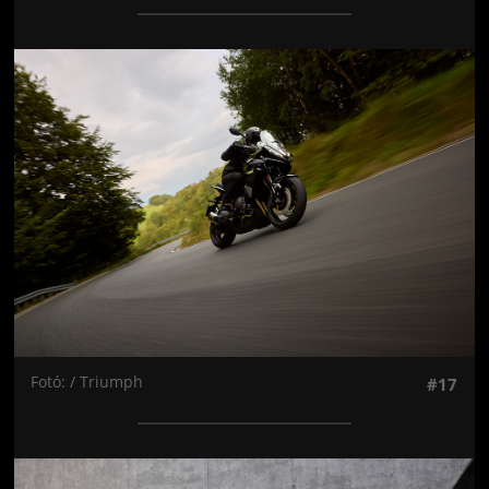
Jön még kép!
Fotó: / Triumph
#17