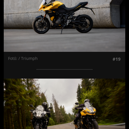
Fotó: / Triumph
#19
Jön még kép!