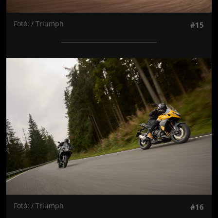
Fotó: / Triumph
#15
Jön még kép!
Fotó: / Triumph
#16