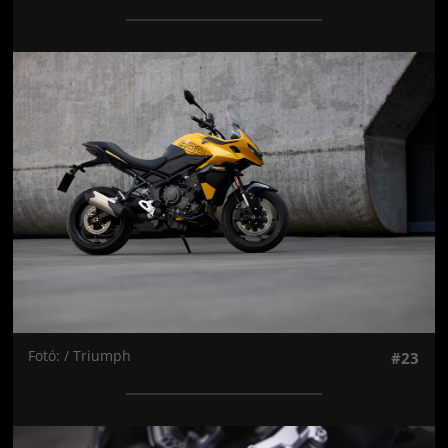
Jön még kép!
Fotó: / Triumph
#23