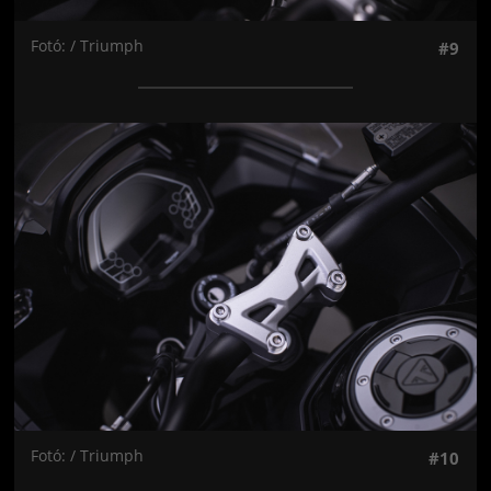
Fotó: / Triumph
#9
Jön még kép!
Fotó: / Triumph
#10