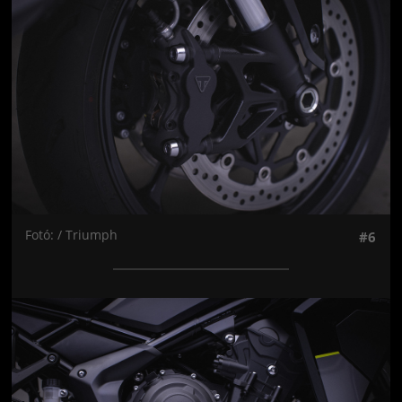
Fotó: / Triumph
#6
Jön még kép!