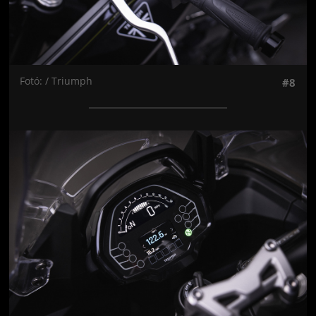
Fotó: / Triumph
#8
Jön még kép!