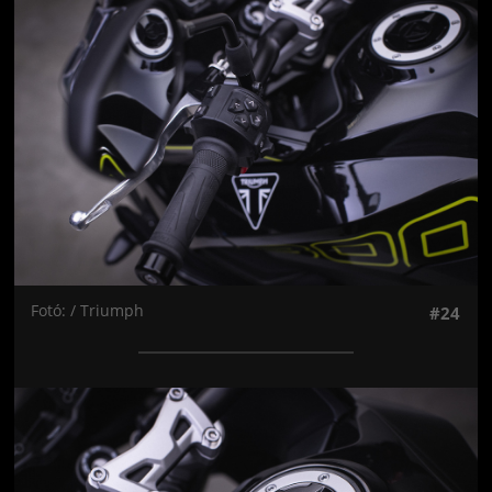
Jön még kép!
Fotó: / Triumph
#24
Jön még kép!