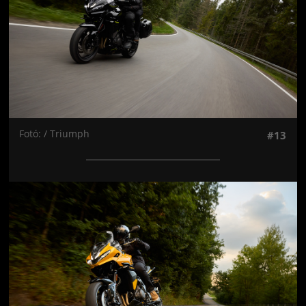
Fotó: / Triumph
#13
Jön még kép!