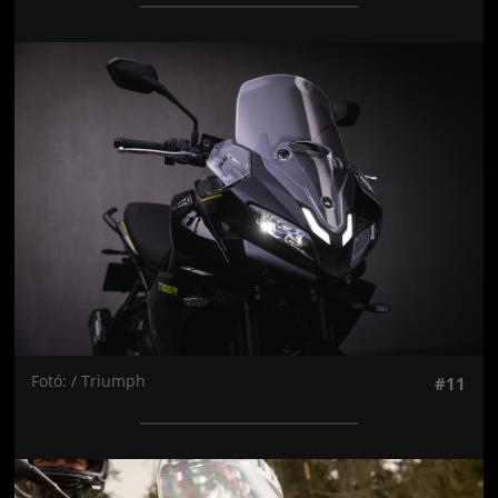
Jön még kép!
Fotó: / Triumph
#11
Jön még kép!