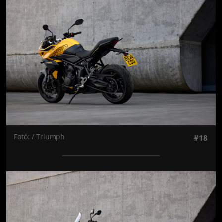
Jön még kép!
Fotó: / Triumph
#18
Jön még kép!