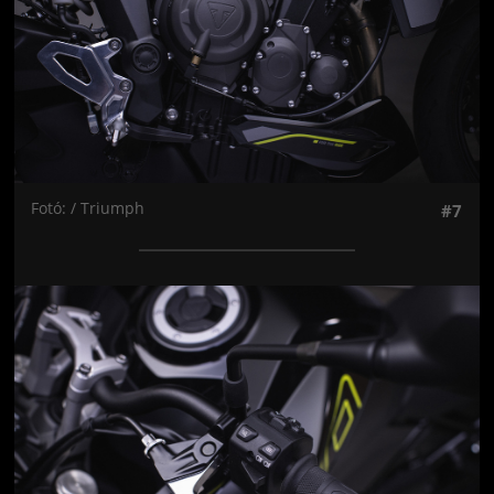
Fotó: / Triumph
#7
Jön még kép!