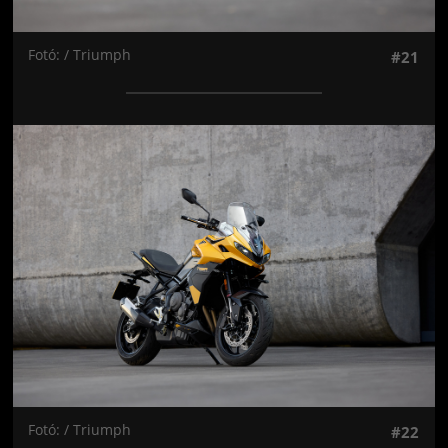
Fotó: / Triumph
#21
Jön még kép!
Fotó: / Triumph
#22