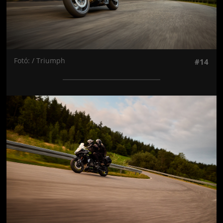
Fotó: / Triumph
#14
Jön még kép!