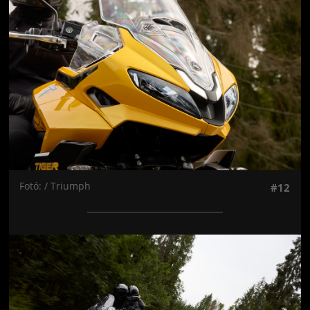
Fotó: / Triumph
#12
Jön még kép!