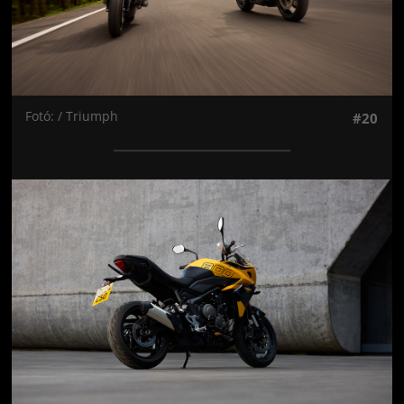
Fotó: / Triumph
#20
Jön még kép!