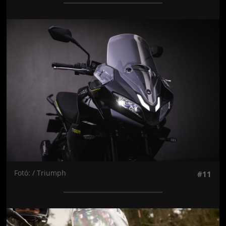
Jön még kép!
Fotó: / Triumph
#11
Jön még kép!