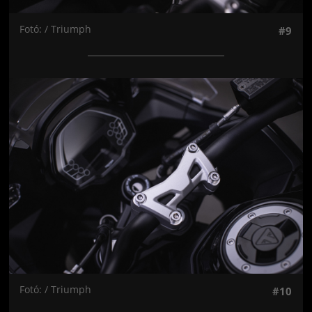
Fotó: / Triumph
#9
Jön még kép!
Fotó: / Triumph
#10