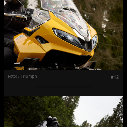
Fotó: / Triumph
#12
Jön még kép!