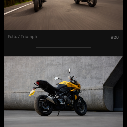
Fotó: / Triumph
#20
Jön még kép!