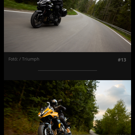
Fotó: / Triumph
#13
Jön még kép!