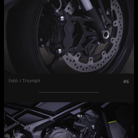
Fotó: / Triumph
#6
Jön még kép!