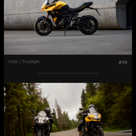
Fotó: / Triumph
#19
Jön még kép!