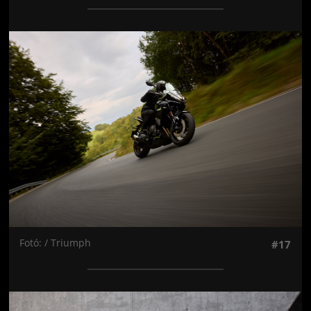
Jön még kép!
Fotó: / Triumph
#17