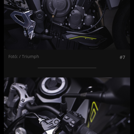
Fotó: / Triumph
#7
Jön még kép!