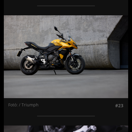
Jön még kép!
Fotó: / Triumph
#23