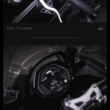
Fotó: / Triumph
#8
Jön még kép!