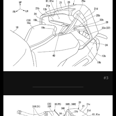
#3
Jön még kép!