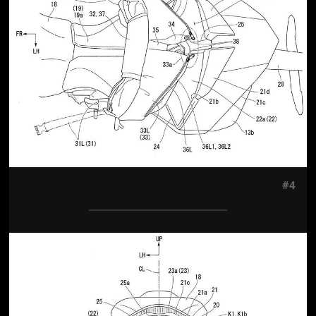
#4
Jön még kép!