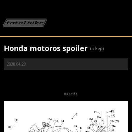
Honda motoros spoiler
(5 kép)
2020.04.28.
Jön még kép!