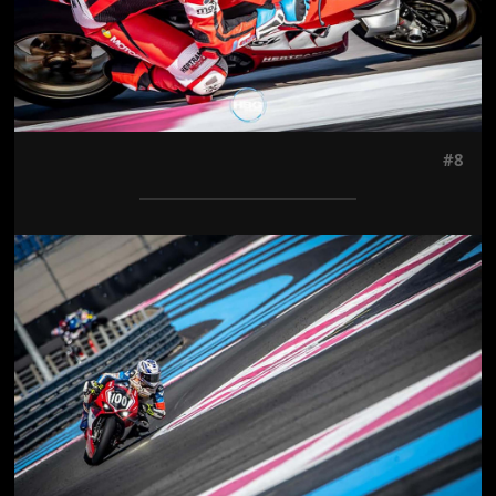
#8
Jön még kép!