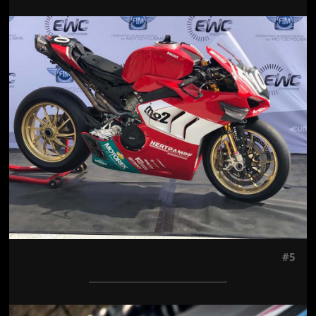
Jön még kép!
#5