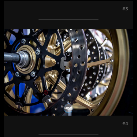
#3
Jön még kép!
#4