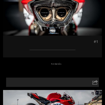
#1
Jön még kép!