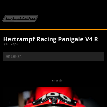
Hertrampf Racing Panigale V4 R
(10 kép)
2019.09.27.
Jön még kép!