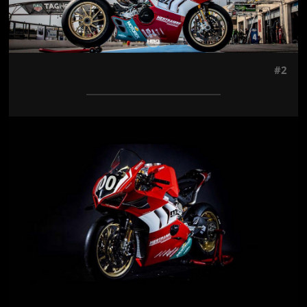
#2
Jön még kép!