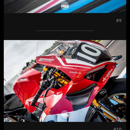
#9
Jön még kép!
#10