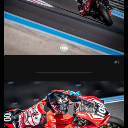
#7
Jön még kép!