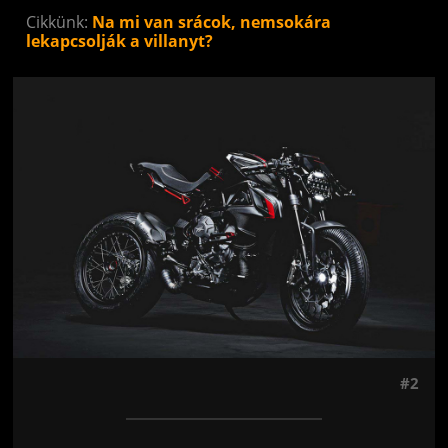
Cikkünk:
Na mi van srácok, nemsokára
lekapcsolják a villanyt?
Jön még kép!
#2