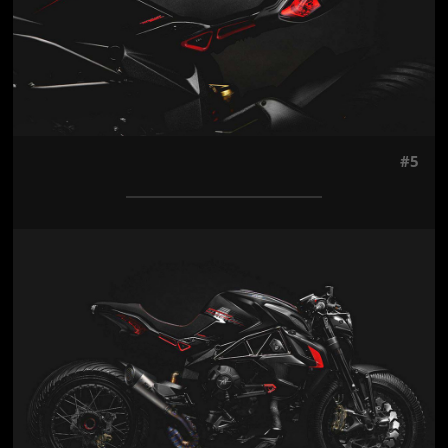
#5
Jön még kép!