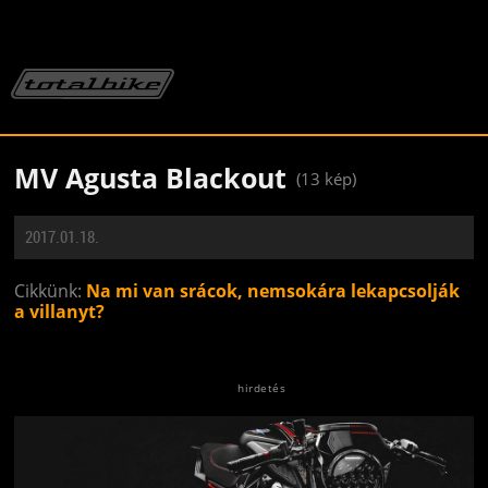
MV Agusta Blackout
(13 kép)
2017.01.18.
Cikkünk:
Na mi van srácok, nemsokára lekapcsolják
a villanyt?
Jön még kép!