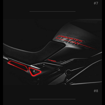
#7
Jön még kép!
#8