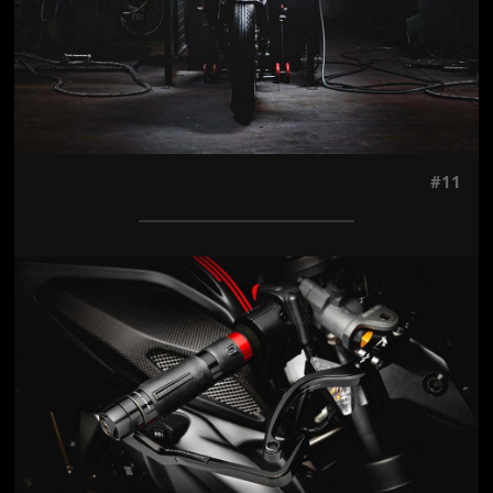
#11
Jön még kép!