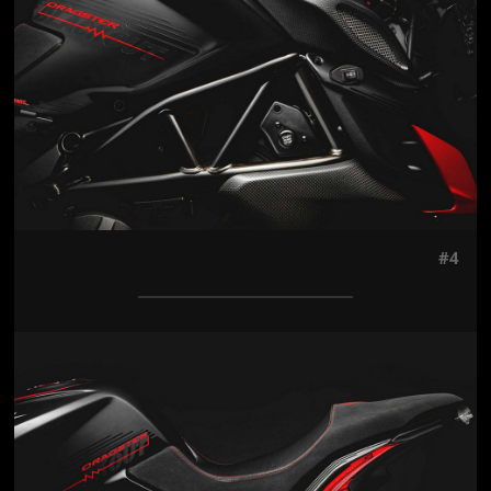
#4
Jön még kép!