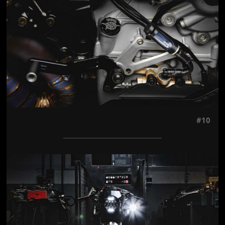
#10
Jön még kép!