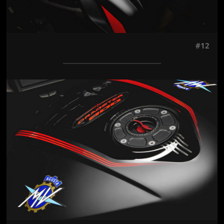
#12
Jön még kép!