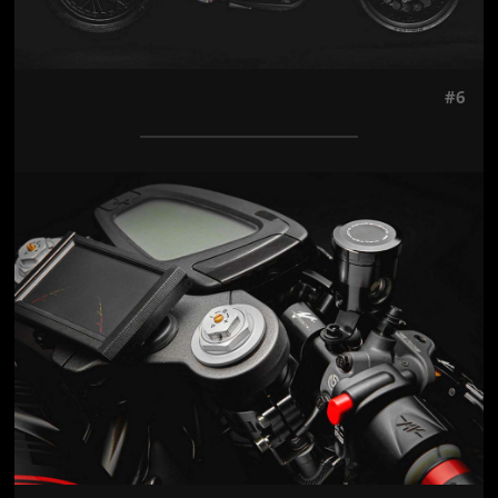
#6
Jön még kép!