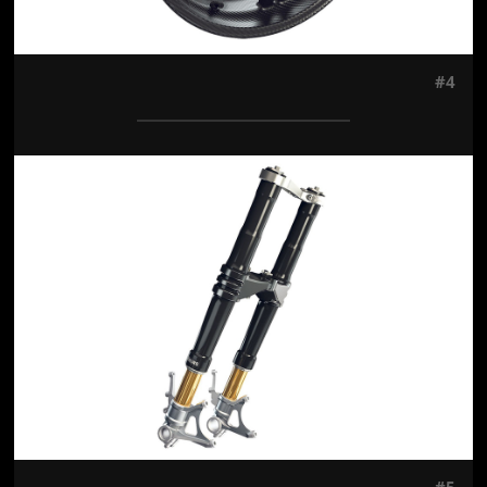
#4
Jön még kép!
#5