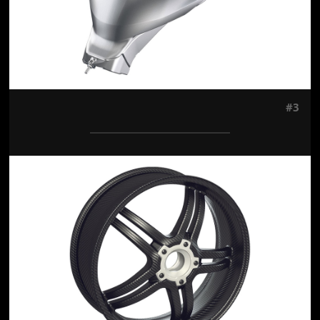
#3
Jön még kép!