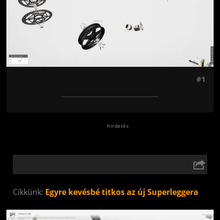
#1
Cikkünk:
Egyre kevésbé titkos az új Superleggera