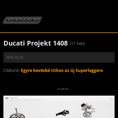
Ducati Projekt 1408
(11 kép)
2016.10.25.
Cikkünk:
Egyre kevésbé titkos az új Superleggera
Jön még kép!