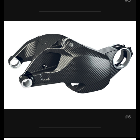
Jön még kép!
#6