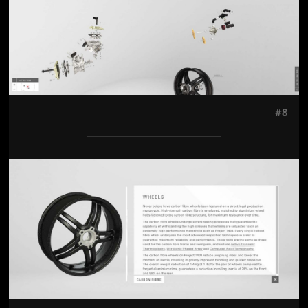
#8
Jön még kép!