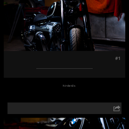
#1
Jön még kép!