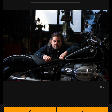
Jön még kép!
#7