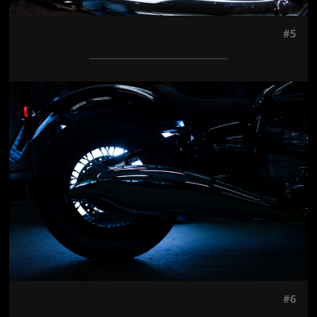
#5
Jön még kép!
#6