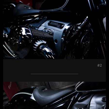
#2
Jön még kép!