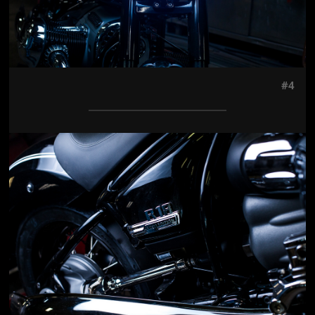
#4
Jön még kép!