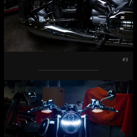
#3
Jön még kép!