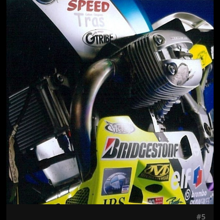
Jön még kép!
#5