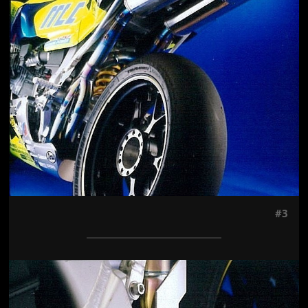
#3
Jön még kép!