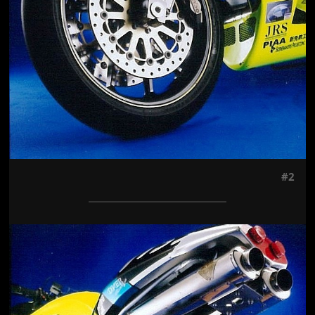
#2
Jön még kép!