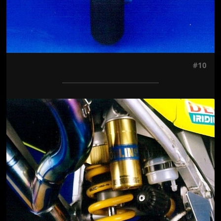
#10
Jön még kép!