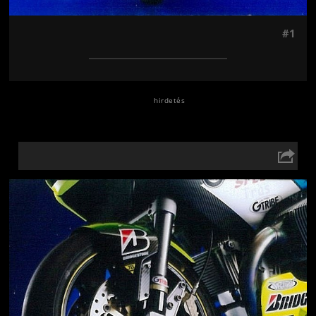
#1
Jön még kép!