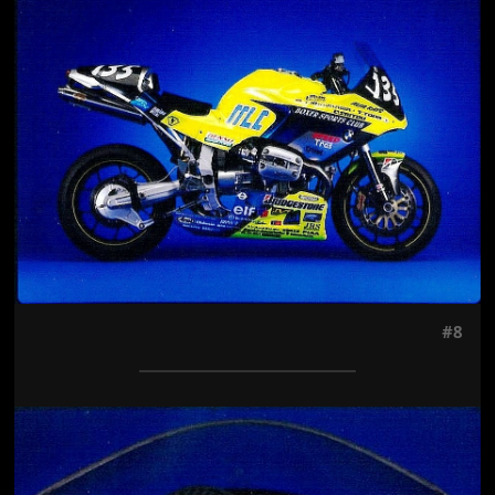
#8
Jön még kép!