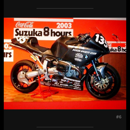
Jön még kép!
#6