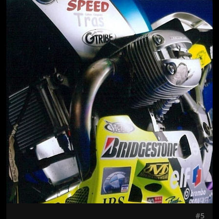
Jön még kép!
#5