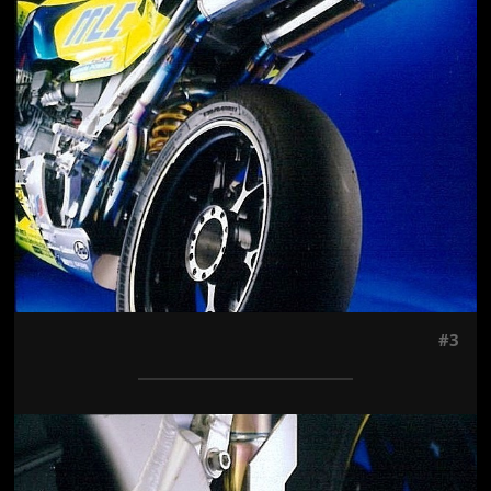
#3
Jön még kép!