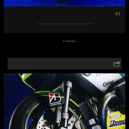
#1
Jön még kép!