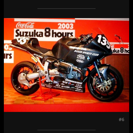
Jön még kép!
#6