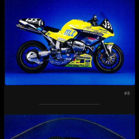
#8
Jön még kép!