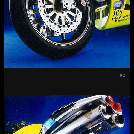
#2
Jön még kép!