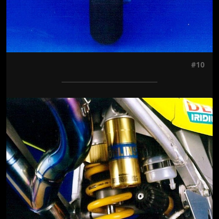
#10
Jön még kép!