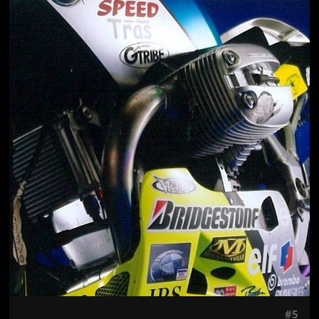
Jön még kép!
#5