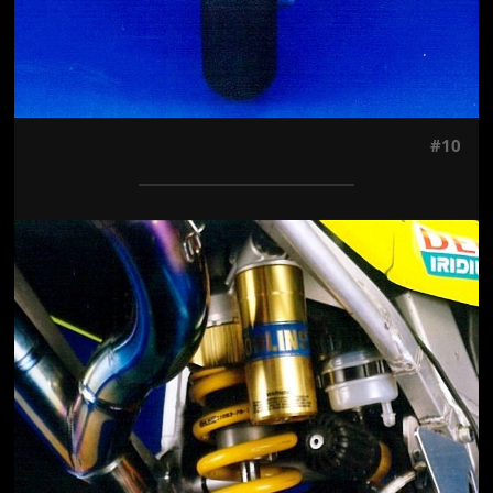
#10
Jön még kép!