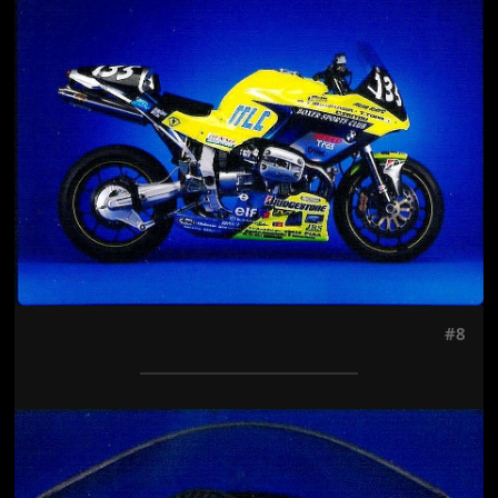
#8
Jön még kép!