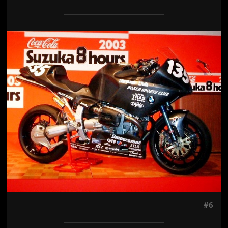
Jön még kép!
#6