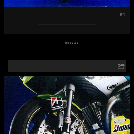
#1
Jön még kép!