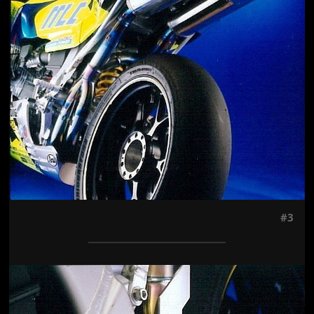
#3
Jön még kép!