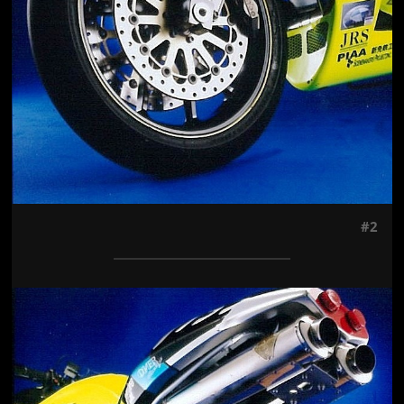
#2
Jön még kép!