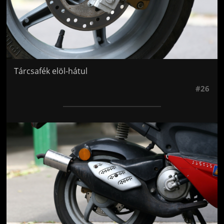
Tárcsafék elöl-hátul
#26
Jön még kép!