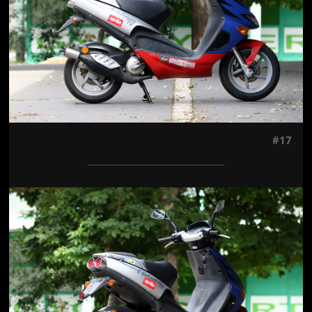
#17
Jön még kép!