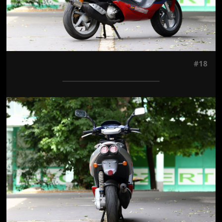
#18
Jön még kép!