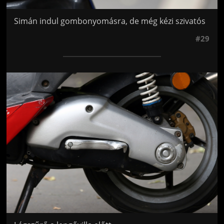
Simán indul gombonyomásra, de még kézi szivatós
#29
Jön még kép!