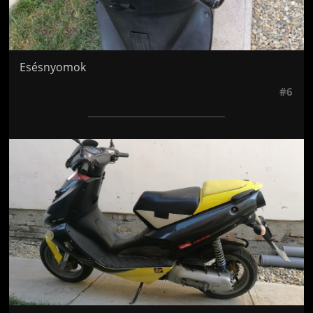
Esésnyomok
#6
Jön még kép!