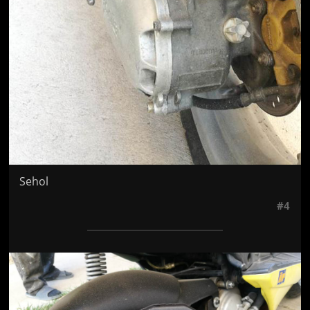
Sehol
#4
Jön még kép!