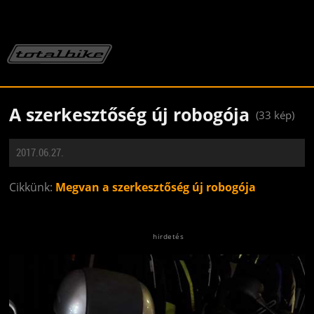
A szerkesztőség új robogója
(33 kép)
2017.06.27.
Cikkünk:
Megvan a szerkesztőség új robogója
Jön még kép!