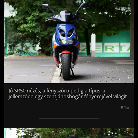
Jön még kép!
Jó SR50 nézés, a fényszóró pedig a típusra
jellemzően egy szentjánosbogár fényerejével világít
#15
Jön még kép!