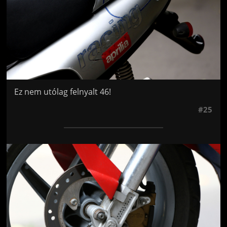
Ez nem utólag felnyalt 46!
#25
Jön még kép!