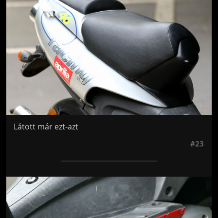
Látott már ezt-azt
#23
Jön még kép!