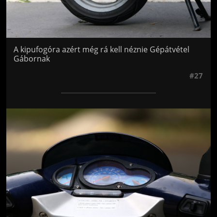
A kipufogóra azért még rá kell néznie Gépátvétel
Gábornak
#27
Jön még kép!