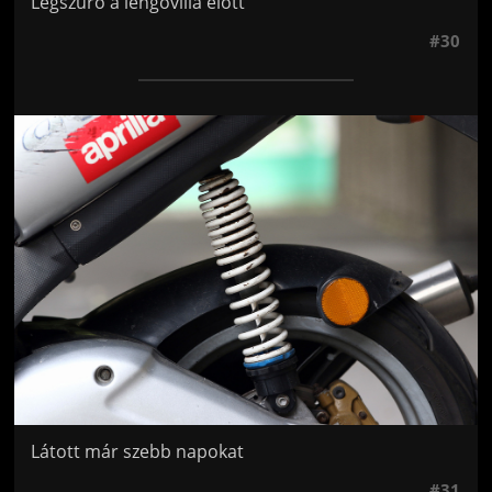
Légszűrő a lengővilla előtt
#30
Jön még kép!
Látott már szebb napokat
#31