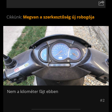
Cikkünk:
Megvan a szerkesztőség új robogója
Jön még kép!
Nem a kilométer fájt ebben
#2