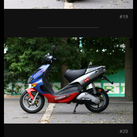
#19
Jön még kép!
#20