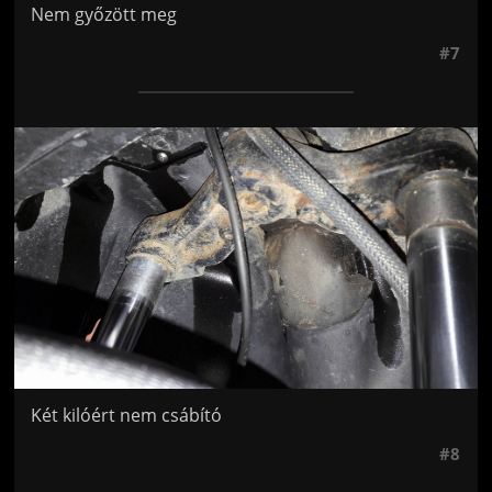
Nem győzött meg
#7
Jön még kép!
Két kilóért nem csábító
#8