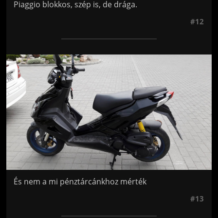
Piaggio blokkos, szép is, de drága.
#12
Jön még kép!
És nem a mi pénztárcánkhoz mérték
#13