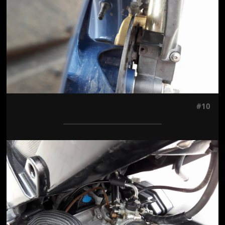
#10
Jön még kép!