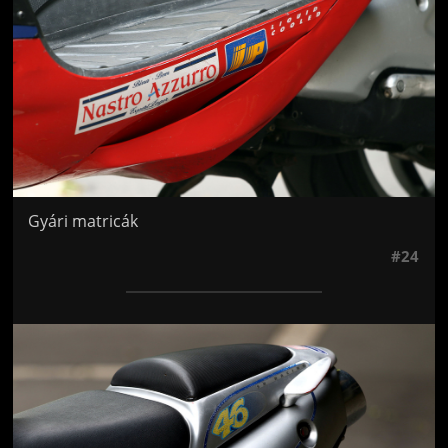
Gyári matricák
#24
Jön még kép!