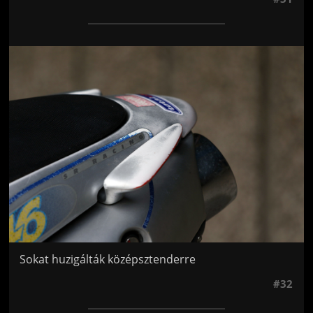
Jön még kép!
Sokat huzigálták középsztenderre
#32