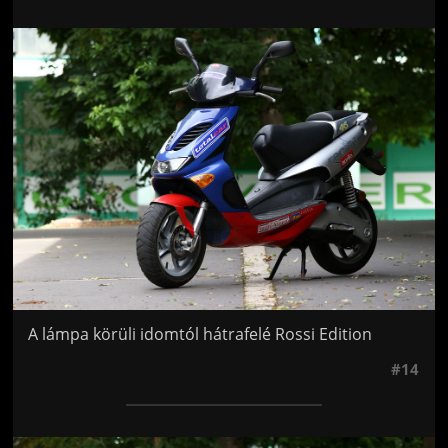
Jön még kép!
A lámpa körüli idomtól hátrafelé Rossi Edition
#14