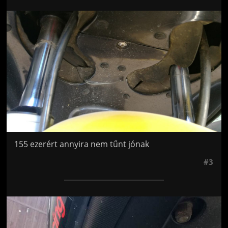
Jön még kép!
155 ezerért annyira nem tűnt jónak
#3
Jön még kép!