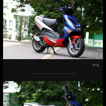
#16
Jön még kép!